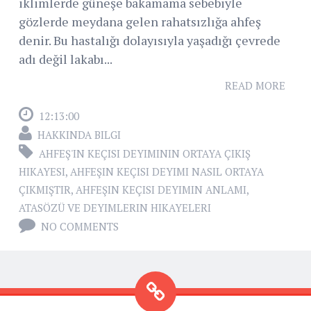
iklimlerde güneşe bakamama sebebiyle
gözlerde meydana gelen rahatsızlığa ahfeş
denir. Bu hastalığı dolayısıyla yaşadığı çevrede
adı değil lakabı...
READ MORE
12:13:00
HAKKINDA BILGI
AHFEŞ'IN KEÇISI DEYIMININ ORTAYA ÇIKIŞ
HIKAYESI
,
AHFEŞIN KEÇISI DEYIMI NASIL ORTAYA
ÇIKMIŞTIR
,
AHFEŞIN KEÇISI DEYIMIN ANLAMI
,
ATASÖZÜ VE DEYIMLERIN HIKAYELERI
NO COMMENTS