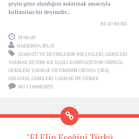
şeyin göze alındığını anlatmak amacıyla
kullanılan bir deyimdir...
READ MORE
18:06:00
HAKKINDA BILGI
ATASÖZÜ VE DEYIMLERIN HIKAYELERI
,
GEMILERI
YAKMAK DEYIMI ILE ILGILI KOMPOZISYON ÖRNEĞI
,
GEMILERI YAKMAK DEYIMININ ORTAYA ÇIKIŞ
HIKAYESI
,
GEMILERI YAKMAK NE DEMEK
NO COMMENTS
"El Elin Eşeğini Türkü