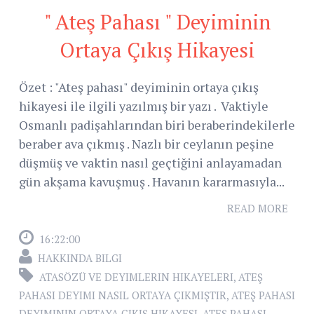
" Ateş Pahası " Deyiminin
Ortaya Çıkış Hikayesi
Özet : "Ateş pahası" deyiminin ortaya çıkış
hikayesi ile ilgili yazılmış bir yazı . Vaktiyle
Osmanlı padişahlarından biri beraberindekilerle
beraber ava çıkmış . Nazlı bir ceylanın peşine
düşmüş ve vaktin nasıl geçtiğini anlayamadan
gün akşama kavuşmuş . Havanın kararmasıyla...
READ MORE
16:22:00
HAKKINDA BILGI
ATASÖZÜ VE DEYIMLERIN HIKAYELERI
,
ATEŞ
PAHASI DEYIMI NASIL ORTAYA ÇIKMIŞTIR
,
ATEŞ PAHASI
DEYIMININ ORTAYA ÇIKIŞ HIKAYESI
,
ATEŞ PAHASI