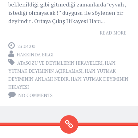
beklenildiği gibi gitmediği zamanlarda "eyvah ,
istediği olmayacak ! " duygusu ile söylenen bir
deyimdir . Ortaya Çıkış Hikayesi Hapı...
READ MORE
23:04:00
HAKKINDA BILGI
ATASÖZÜ VE DEYIMLERIN HIKAYELERI
,
HAPI
YUTMAK DEYIMININ AÇIKLAMASI
,
HAPI YUTMAK
DEYIMININ ANLAMI NEDIR
,
HAPI YUTMAK DEYIMININ
HIKAYESI
NO COMMENTS