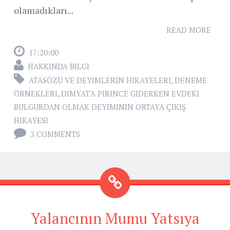
olamadıkları...
READ MORE
17:20:00
HAKKINDA BILGI
ATASÖZÜ VE DEYIMLERIN HIKAYELERI
,
DENEME
ÖRNEKLERI
,
DIMYAT'A PIRINCE GIDERKEN EVDEKI
BULGURDAN OLMAK DEYIMININ ORTAYA ÇIKIŞ
HIKAYESI
3 COMMENTS
Yalancının Mumu Yatsıya