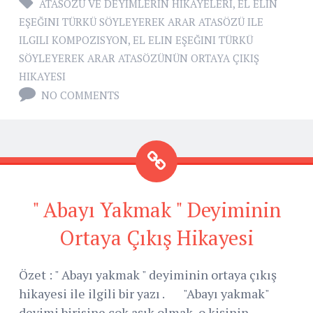
ATASÖZÜ VE DEYIMLERIN HIKAYELERI
,
EL ELIN
EŞEĞINI TÜRKÜ SÖYLEYEREK ARAR ATASÖZÜ ILE
ILGILI KOMPOZISYON
,
EL ELIN EŞEĞINI TÜRKÜ
SÖYLEYEREK ARAR ATASÖZÜNÜN ORTAYA ÇIKIŞ
HIKAYESI
NO COMMENTS
" Abayı Yakmak " Deyiminin
Ortaya Çıkış Hikayesi
Özet : " Abayı yakmak " deyiminin ortaya çıkış
hikayesi ile ilgili bir yazı . "Abayı yakmak"
deyimi birisine çok aşık olmak, o kişinin