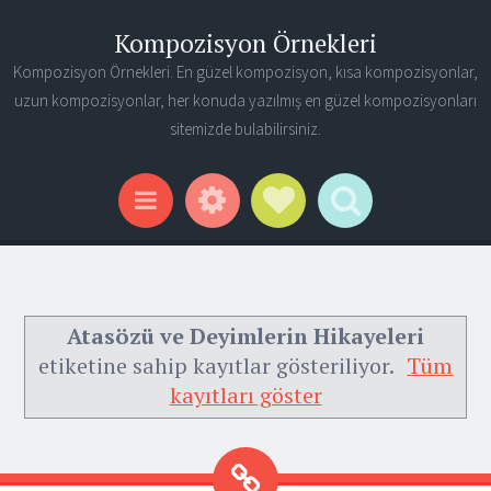
Kompozisyon Örnekleri
Kompozisyon Örnekleri. En güzel kompozisyon, kısa kompozisyonlar,
uzun kompozisyonlar, her konuda yazılmış en güzel kompozisyonları
sitemizde bulabilirsiniz.
Widgets
Social Links
Search
Menu
Atasözü ve Deyimlerin Hikayeleri
etiketine sahip kayıtlar gösteriliyor.
Tüm
kayıtları göster