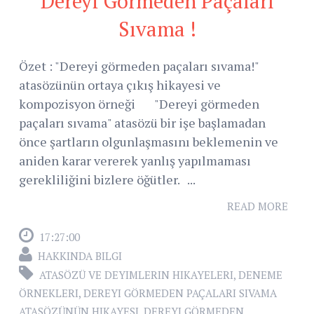
Dereyi Görmeden Paçaları
Sıvama !
Özet : "Dereyi görmeden paçaları sıvama!"
atasözünün ortaya çıkış hikayesi ve
kompozisyon örneği "Dereyi görmeden
paçaları sıvama" atasözü bir işe başlamadan
önce şartların olgunlaşmasını beklemenin ve
aniden karar vererek yanlış yapılmaması
gerekliliğini bizlere öğütler. ...
READ MORE
17:27:00
HAKKINDA BILGI
ATASÖZÜ VE DEYIMLERIN HIKAYELERI
,
DENEME
ÖRNEKLERI
,
DEREYI GÖRMEDEN PAÇALARI SIVAMA
ATASÖZÜNÜN HIKAYESI
,
DEREYI GÖRMEDEN