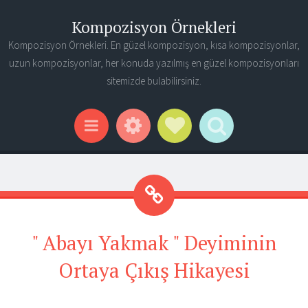
Kompozisyon Örnekleri
Kompozisyon Örnekleri. En güzel kompozisyon, kısa kompozisyonlar,
uzun kompozisyonlar, her konuda yazılmış en güzel kompozisyonları
sitemizde bulabilirsiniz.
Widgets
Social Links
Search
Menu
" Abayı Yakmak " Deyiminin
Ortaya Çıkış Hikayesi