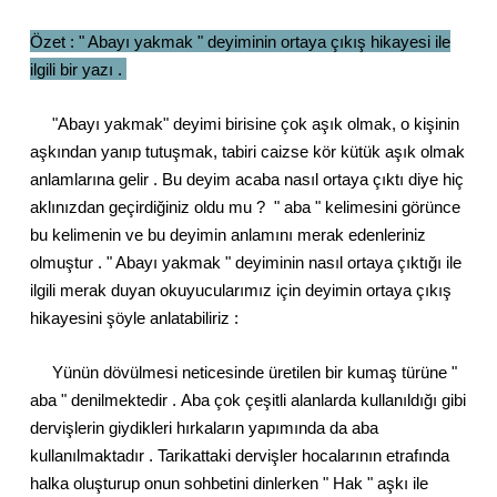
Özet : " Abayı yakmak " deyiminin ortaya çıkış hikayesi ile
ilgili bir yazı .
"Abayı yakmak" deyimi
birisine çok aşık olmak, o kişinin
aşkından yanıp tutuşmak, tabiri caizse kör kütük aşık olmak
anlamlarına gelir .
Bu deyim acaba nasıl ortaya çıktı diye hiç
aklınızdan geçirdiğiniz oldu mu ? " aba " kelimesini görünce
bu kelimenin ve bu deyimin anlamını merak edenleriniz
olmuştur
. " Abayı yakmak " deyiminin nasıl ortaya çıktığı ile
ilgili merak duyan okuyucularımız için deyimin ortaya çıkış
hikayesini şöyle anlatabiliriz :
Yünün dövülmesi neticesinde üretilen bir kumaş türüne "
aba " denilmektedir . Aba çok çeşitli alanlarda kullanıldığı gibi
dervişlerin giydikleri hırkaların yapımında da aba
kullanılmaktadır . Tarikattaki dervişler hocalarının etrafında
halka oluşturup onun sohbetini dinlerken " Hak " aşkı ile