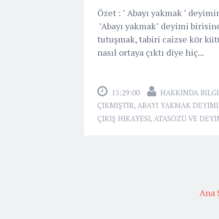
Özet : " Abayı yakmak " deyimin
"Abayı yakmak" deyimi birisine
tutuşmak, tabiri caizse kör kü
nasıl ortaya çıktı diye hiç...
15:29:00
HAKKINDA BILGI
ÇIKMIŞTIR
,
ABAYI YAKMAK DEYIMI
ÇIKIŞ HIKAYESI
,
ATASÖZÜ VE DEYI
Ana 