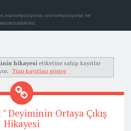
n, kısa kompozisyonlar, uzun kompozisyonlar, her
mizde bulabilirsiniz.
inin hikayesi
etiketine sahip kayıtlar
yor.
Tüm kayıtları göster
 " Deyiminin Ortaya Çıkış
Hikayesi