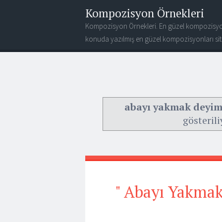
Kompozisyon Örnekleri
Kompozisyon Örnekleri. En güzel kompozisyo
konuda yazılmış en güzel kompozisyonları site
abayı yakmak deyim
gösterili
" Abayı Yakmak