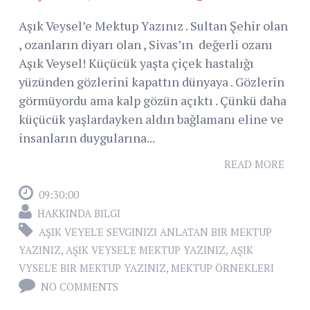
Aşık Veysel’e Mektup Yazınız . Sultan Şehir olan
, ozanların diyarı olan , Sivas’ın değerli ozanı
Aşık Veysel! Küçücük yaşta çiçek hastalığı
yüzünden gözlerini kapattın dünyaya . Gözlerin
görmüyordu ama kalp gözün açıktı . Çünkü daha
küçücük yaşlardayken aldın bağlamanı eline ve
insanların duygularına...
READ MORE
09:30:00
HAKKINDA BILGI
AŞIK VEYEL'E SEVGINIZI ANLATAN BIR MEKTUP
YAZINIZ
,
AŞIK VEYSEL'E MEKTUP YAZINIZ
,
AŞIK
VYSEL'E BIR MEKTUP YAZINIZ
,
MEKTUP ÖRNEKLERI
NO COMMENTS