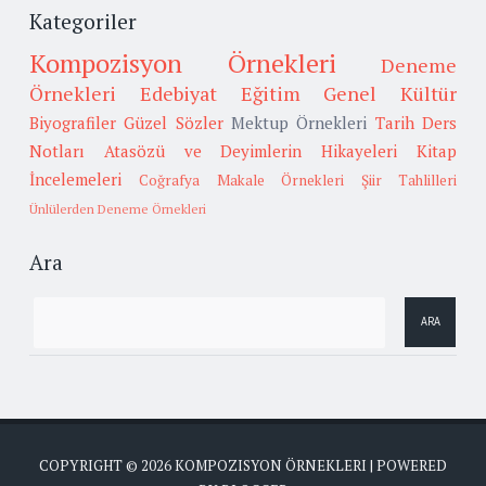
Kategoriler
Kompozisyon Örnekleri
Deneme
Örnekleri
Edebiyat
Eğitim
Genel Kültür
Biyografiler
Güzel Sözler
Mektup Örnekleri
Tarih
Ders
Notları
Atasözü ve Deyimlerin Hikayeleri
Kitap
İncelemeleri
Coğrafya
Makale Örnekleri
Şiir Tahlilleri
Ünlülerden Deneme Örnekleri
Ara
COPYRIGHT ©
2026
KOMPOZISYON ÖRNEKLERI
| POWERED