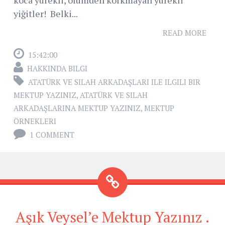
koca yürekli, ölümden korkmayan yürekli
yiğitler! Belki...
READ MORE
15:42:00
HAKKINDA BILGI
ATATÜRK VE SILAH ARKADAŞLARI ILE ILGILI BIR
MEKTUP YAZINIZ
,
ATATÜRK VE SILAH
ARKADAŞLARINA MEKTUP YAZINIZ
,
MEKTUP
ÖRNEKLERI
1 COMMENT
Aşık Veysel’e Mektup Yazınız .