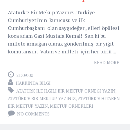
Atatürk'e Bir Mekup Yazınız . Türkiye
Cumhuriyeti'nin kurucusu ve ilk
Cumhurbaşkanı olan saygıdeğer , elleri öpülesi
koca adam Gazi Mustafa Kemal! Sen ki bu
millete armağan olarak gönderilmiş bir yiğit
komutansın . Vatan ve milleti için her türlü ...
READ MORE
21:09:00
HAKKINDA BILGI
ATATÜRK ILE ILGILI BIR MEKTUP ÖRNEĞI YAZIN
,
ATATÜRK'E BIR MEKTUP YAZINIZ
,
ATATÜRK'E HITABEN
BIR MEKTUP YAZIN
,
MEKTUP ÖRNEKLERI
NO COMMENTS