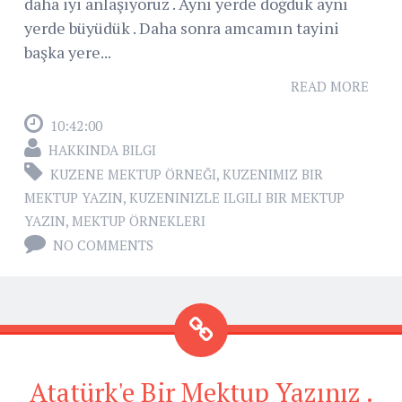
daha iyi anlaşıyoruz . Aynı yerde doğduk aynı
yerde büyüdük . Daha sonra amcamın tayini
başka yere...
READ MORE
10:42:00
HAKKINDA BILGI
KUZENE MEKTUP ÖRNEĞI
,
KUZENIMIZ BIR
MEKTUP YAZIN
,
KUZENINIZLE ILGILI BIR MEKTUP
YAZIN
,
MEKTUP ÖRNEKLERI
NO COMMENTS
Atatürk'e Bir Mektup Yazınız .