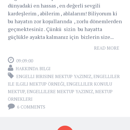
dünyadaki en hassas , en değerli sevgili
kardeşlerim , abilerim , ablalarım! Biliyorum ki
bu hayatın zor koşullarında , zorlu dönemlerden
geçmektesiniz . Çünkü sizin bu hayatta
güçlükle ayakta kalmanız için bizlerin size...
READ MORE
09:09:00
HAKKINDA BILGI
ENGELLI BIRISINE MEKTUP YAZINIZ
,
ENGELLILER
ILE ILGILI MEKTUP ÖRNEĞI
,
ENGELLILER KONULU
MEKTUP
,
ENGELLILERE MEKTUP YAZINIZ
,
MEKTUP
ÖRNEKLERI
6 COMMENTS