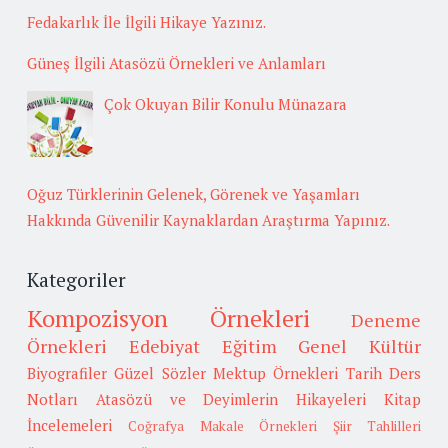
Fedakarlık İle İlgili Hikaye Yazınız.
Güneş İlgili Atasözü Örnekleri ve Anlamları
Çok Okuyan Bilir Konulu Münazara
Oğuz Türklerinin Gelenek, Görenek ve Yaşamları
Hakkında Güvenilir Kaynaklardan Araştırma Yapınız.
Kategoriler
Kompozisyon Örnekleri
Deneme
Örnekleri
Edebiyat
Eğitim
Genel Kültür
Biyografiler
Güzel Sözler
Mektup Örnekleri
Tarih
Ders
Notları
Atasözü ve Deyimlerin Hikayeleri
Kitap
İncelemeleri
Coğrafya
Makale Örnekleri
Şiir Tahlilleri