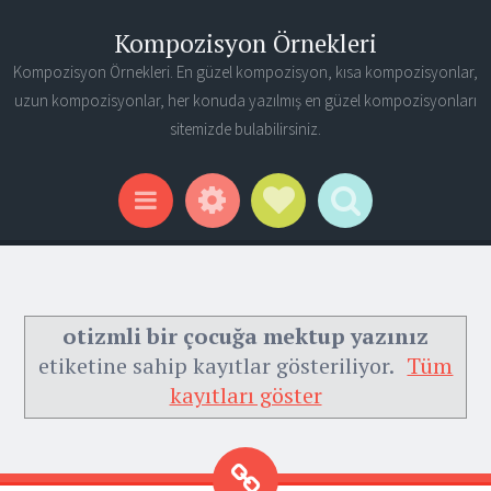
Kompozisyon Örnekleri
Kompozisyon Örnekleri. En güzel kompozisyon, kısa kompozisyonlar,
uzun kompozisyonlar, her konuda yazılmış en güzel kompozisyonları
sitemizde bulabilirsiniz.
Widgets
Social Links
Search
Menu
otizmli bir çocuğa mektup yazınız
etiketine sahip kayıtlar gösteriliyor.
Tüm
kayıtları göster