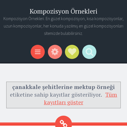
Kompozisyon Örnekleri
Kompozisyon Örnekleri. En güzel kompozisyon, kısa kompozisyonlar,
uzun kompozisyonlar, her konuda yazılmış en güzel kompozisyonları
sitemizde bulabilirsiniz.
Widgets
Social Links
Search
Menu
çanakkale şehitlerine mektup örneği
etiketine sahip kayıtlar gösteriliyor.
Tüm
kayıtları göster