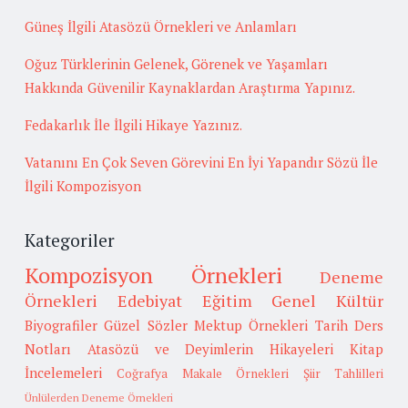
Güneş İlgili Atasözü Örnekleri ve Anlamları
Oğuz Türklerinin Gelenek, Görenek ve Yaşamları
Hakkında Güvenilir Kaynaklardan Araştırma Yapınız.
Fedakarlık İle İlgili Hikaye Yazınız.
Vatanını En Çok Seven Görevini En İyi Yapandır Sözü İle
İlgili Kompozisyon
Kategoriler
Kompozisyon Örnekleri
Deneme
Örnekleri
Edebiyat
Eğitim
Genel Kültür
Biyografiler
Güzel Sözler
Mektup Örnekleri
Tarih
Ders
Notları
Atasözü ve Deyimlerin Hikayeleri
Kitap
İncelemeleri
Coğrafya
Makale Örnekleri
Şiir Tahlilleri
Ünlülerden Deneme Örnekleri