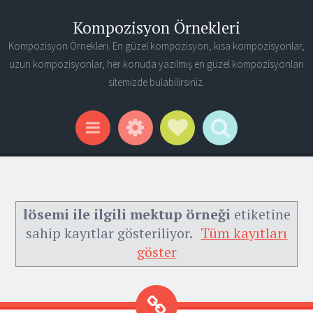
Kompozisyon Örnekleri
Kompozisyon Örnekleri. En güzel kompozisyon, kısa kompozisyonlar,
uzun kompozisyonlar, her konuda yazılmış en güzel kompozisyonları
sitemizde bulabilirsiniz.
Widgets
Social Links
Search
Menu
lösemi ile ilgili mektup örneği
etiketine
sahip kayıtlar gösteriliyor.
Tüm kayıtları
göster