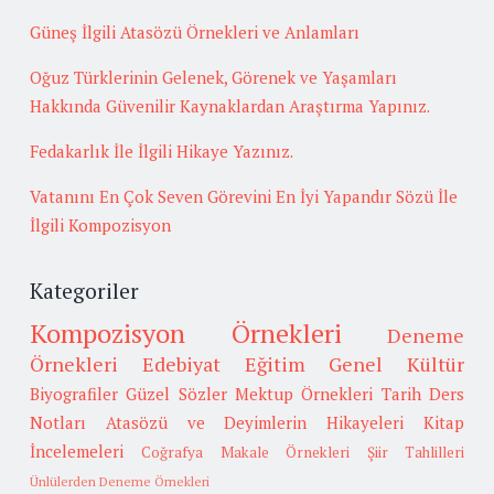
Güneş İlgili Atasözü Örnekleri ve Anlamları
Oğuz Türklerinin Gelenek, Görenek ve Yaşamları
Hakkında Güvenilir Kaynaklardan Araştırma Yapınız.
Fedakarlık İle İlgili Hikaye Yazınız.
Vatanını En Çok Seven Görevini En İyi Yapandır Sözü İle
İlgili Kompozisyon
Kategoriler
Kompozisyon Örnekleri
Deneme
Örnekleri
Edebiyat
Eğitim
Genel Kültür
Biyografiler
Güzel Sözler
Mektup Örnekleri
Tarih
Ders
Notları
Atasözü ve Deyimlerin Hikayeleri
Kitap
İncelemeleri
Coğrafya
Makale Örnekleri
Şiir Tahlilleri
Ünlülerden Deneme Örnekleri