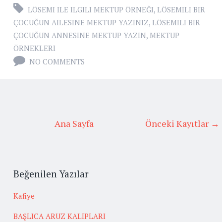
LÖSEMI ILE ILGILI MEKTUP ÖRNEĞI
,
LÖSEMILI BIR
ÇOCUĞUN AILESINE MEKTUP YAZINIZ
,
LÖSEMILI BIR
ÇOCUĞUN ANNESINE MEKTUP YAZIN
,
MEKTUP
ÖRNEKLERI
NO COMMENTS
Ana Sayfa
Önceki Kayıtlar →
Beğenilen Yazılar
Kafiye
BAŞLICA ARUZ KALIPLARI