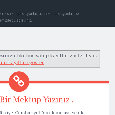
n, kısa kompozisyonlar, uzun kompozisyonlar, her
mizde bulabilirsiniz.
zınız
etiketine sahip kayıtlar gösteriliyor.
üm kayıtları göster
 Bir Mektup Yazınız .
 Türkiye Cumhuriyeti'nin kurucusu ve ilk