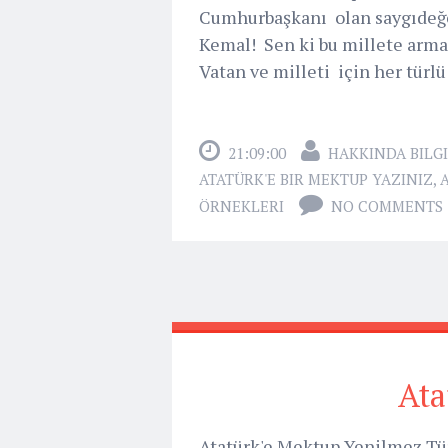
Cumhurbaşkanı olan saygıdeğer
Kemal! Sen ki bu millete arma
Vatan ve milleti için her türlü .
21:09:00
HAKKINDA BILGI
ATATÜRK'E BIR MEKTUP YAZINIZ
,
ÖRNEKLERI
NO COMMENTS
Ata
Atatürk'e Mektup Yenilmez Tür