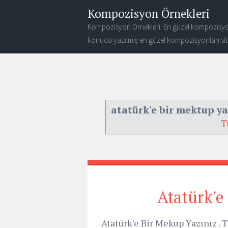
Kompozisyon Örnekleri
Kompozisyon Örnekleri. En güzel kompozisyo
konuda yazılmış en güzel kompozisyonları site
atatürk'e bir mektup ya
T
Atatürk'e
Atatürk'e Bir Mekup Yazınız .