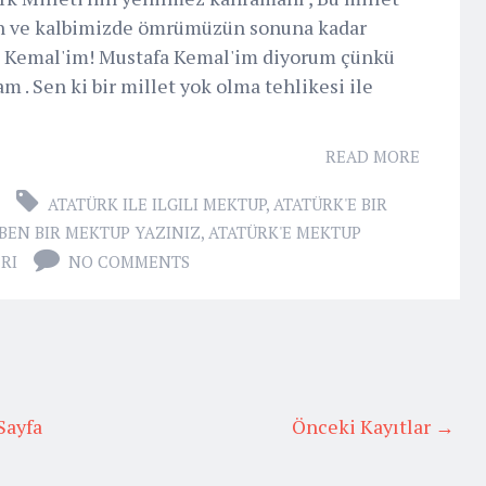
an ve kalbimizde ömrümüzün sonuna kadar
fa Kemal'im! Mustafa Kemal'im diyorum çünkü
 . Sen ki bir millet yok olma tehlikesi ile
READ MORE
ATATÜRK ILE ILGILI MEKTUP
,
ATATÜRK'E BIR
ABEN BIR MEKTUP YAZINIZ
,
ATATÜRK'E MEKTUP
RI
NO COMMENTS
Sayfa
Önceki Kayıtlar →