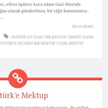
 , elleri öpülesi koca adam Gazi Mustafa
ğan olarak gönderilmiş bir yiğit komutansın .
..
READ MORE
ATATÜRK ILE ILGILI BIR MEKTUP ÖRNEĞI YAZIN
,
ATATÜRK'E HITABEN BIR MEKTUP YAZIN
,
MEKTUP
türk'e Mektup
k Milleti'nin yenilmez kahramanı , Bu millet