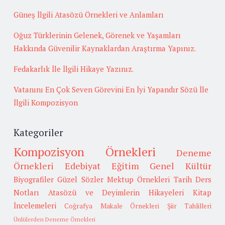
Güneş İlgili Atasözü Örnekleri ve Anlamları
Oğuz Türklerinin Gelenek, Görenek ve Yaşamları
Hakkında Güvenilir Kaynaklardan Araştırma Yapınız.
Fedakarlık İle İlgili Hikaye Yazınız.
Vatanını En Çok Seven Görevini En İyi Yapandır Sözü İle
İlgili Kompozisyon
Kategoriler
Kompozisyon Örnekleri
Deneme
Örnekleri
Edebiyat
Eğitim
Genel Kültür
Biyografiler
Güzel Sözler
Mektup Örnekleri
Tarih
Ders
Notları
Atasözü ve Deyimlerin Hikayeleri
Kitap
İncelemeleri
Coğrafya
Makale Örnekleri
Şiir Tahlilleri
Ünlülerden Deneme Örnekleri