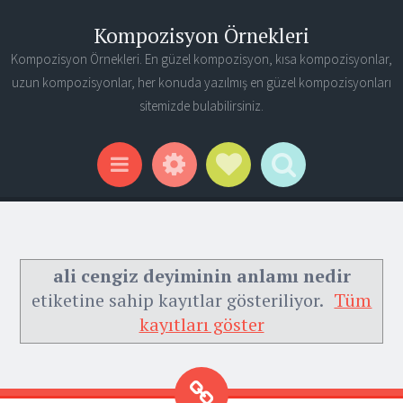
Kompozisyon Örnekleri
Kompozisyon Örnekleri. En güzel kompozisyon, kısa kompozisyonlar,
uzun kompozisyonlar, her konuda yazılmış en güzel kompozisyonları
sitemizde bulabilirsiniz.
Widgets
Social Links
Search
Menu
ali cengiz deyiminin anlamı nedir
etiketine sahip kayıtlar gösteriliyor.
Tüm
kayıtları göster