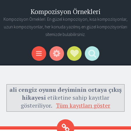
Kompozisyon Örnekleri
Kompozisyon Örnekleri. En güzel kompozisyon, kısa kompozisyonlar,
uzun kompozisyonlar, her konuda yazılmış en güzel kompozisyonları
sitemizde bulabilirsiniz.
Widgets
Social Links
Search
Menu
ali cengiz oyunu deyiminin ortaya çıkış
hikayesi
etiketine sahip kayıtlar
gösteriliyor.
Tüm kayıtları göster