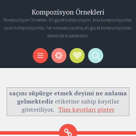
Kompozisyon Örnekleri
Kompozisyon Örnekleri. En güzel kompozisyon, kısa kompozisyonlar,
uzun kompozisyonlar, her konuda yazılmış en güzel kompozisyonları
sitemizde bulabilirsiniz.
Widgets
Social Links
Search
Menu
saçını süpürge etmek deyimi ne anlama
gelmektedir
etiketine sahip kayıtlar
gösteriliyor.
Tüm kayıtları göster