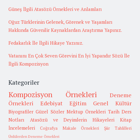
Güneş İlgili Atasözü Örnekleri ve Anlamları
Oğuz Türklerinin Gelenek, Görenek ve Yaşamları
Hakkında Güvenilir Kaynaklardan Araştırma Yapınız.
Fedakarlık İle İlgili Hikaye Yazınız.
Vatanını En Çok Seven Görevini En İyi Yapandır Sözü İle
İlgili Kompozisyon
Kategoriler
Kompozisyon Örnekleri
Deneme
Örnekleri
Edebiyat
Eğitim
Genel Kültür
Biyografiler
Güzel Sözler
Mektup Örnekleri
Tarih
Ders
Notları
Atasözü ve Deyimlerin Hikayeleri
Kitap
İncelemeleri
Coğrafya
Makale Örnekleri
Şiir Tahlilleri
Ünlülerden Deneme Örnekleri