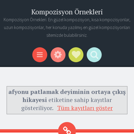
Kompozisyon Örnekleri
Kompozisyon Örnekleri. En güzel kompozisyon, kısa kompozisyonlar,
uzun kompozisyonlar, her konuda yazılmış en güzel kompozisyonları
sitemizde bulabilirsiniz.
Widgets
Social Links
Search
Menu
afyonu patlamak deyiminin ortaya çıkış
hikayesi
etiketine sahip kayıtlar
gösteriliyor.
Tüm kayıtları göster