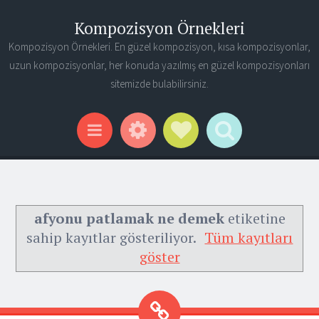
Kompozisyon Örnekleri
Kompozisyon Örnekleri. En güzel kompozisyon, kısa kompozisyonlar,
uzun kompozisyonlar, her konuda yazılmış en güzel kompozisyonları
sitemizde bulabilirsiniz.
Widgets
Social Links
Search
Menu
afyonu patlamak ne demek
etiketine
sahip kayıtlar gösteriliyor.
Tüm kayıtları
göster