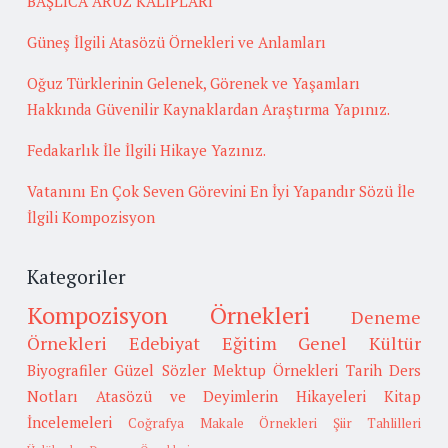
BAŞLICA ARUZ KALIPLARI
Güneş İlgili Atasözü Örnekleri ve Anlamları
Oğuz Türklerinin Gelenek, Görenek ve Yaşamları
Hakkında Güvenilir Kaynaklardan Araştırma Yapınız.
Fedakarlık İle İlgili Hikaye Yazınız.
Vatanını En Çok Seven Görevini En İyi Yapandır Sözü İle
İlgili Kompozisyon
Kategoriler
Kompozisyon Örnekleri
Deneme
Örnekleri
Edebiyat
Eğitim
Genel Kültür
Biyografiler
Güzel Sözler
Mektup Örnekleri
Tarih
Ders
Notları
Atasözü ve Deyimlerin Hikayeleri
Kitap
İncelemeleri
Coğrafya
Makale Örnekleri
Şiir Tahlilleri