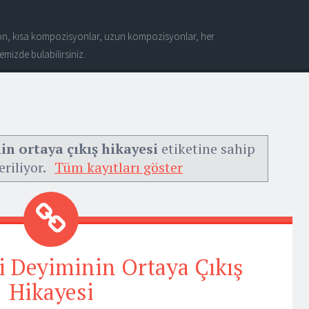
n, kısa kompozisyonlar, uzun kompozisyonlar, her
mizde bulabilirsiniz.
in ortaya çıkış hikayesi
etiketine sahip
eriliyor.
Tüm kayıtları göster
si Deyiminin Ortaya Çıkış
Hikayesi