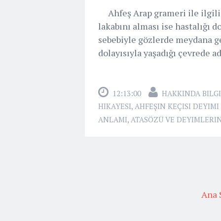
Ahfeş Arap grameri ile ilgili 
lakabını alması ise hastalığı 
sebebiyle gözlerde meydana gel
dolayısıyla yaşadığı çevrede adı
12:13:00
HAKKINDA BILGI
HIKAYESI
,
AHFEŞIN KEÇISI DEYIMI
ANLAMI
,
ATASÖZÜ VE DEYIMLERIN
Ana 