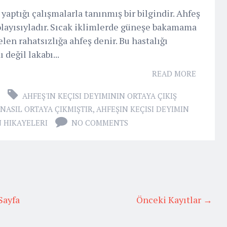
yaptığı çalışmalarla tanınmış bir bilgindir. Ahfeş
dolayısıyladır. Sıcak iklimlerde güneşe bakamama
en rahatsızlığa ahfeş denir. Bu hastalığı
 değil lakabı...
READ MORE
AHFEŞ'IN KEÇISI DEYIMININ ORTAYA ÇIKIŞ
 NASIL ORTAYA ÇIKMIŞTIR
,
AHFEŞIN KEÇISI DEYIMIN
 HIKAYELERI
NO COMMENTS
Sayfa
Önceki Kayıtlar →