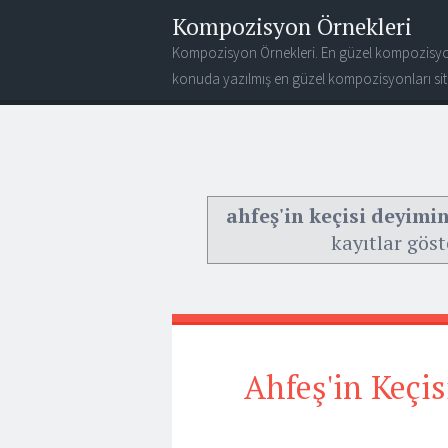
Kompozisyon Örnekleri
Kompozisyon Örnekleri. En güzel kompozisyo
konuda yazılmış en güzel kompozisyonları site
ahfeş'in keçisi deyimin
kayıtlar göst
Ahfeş'in Keçi