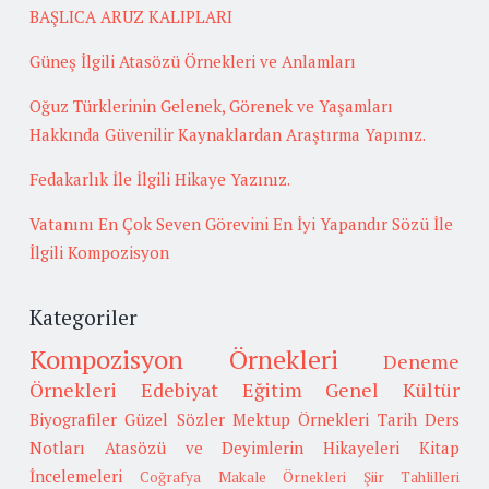
BAŞLICA ARUZ KALIPLARI
Güneş İlgili Atasözü Örnekleri ve Anlamları
Oğuz Türklerinin Gelenek, Görenek ve Yaşamları
Hakkında Güvenilir Kaynaklardan Araştırma Yapınız.
Fedakarlık İle İlgili Hikaye Yazınız.
Vatanını En Çok Seven Görevini En İyi Yapandır Sözü İle
İlgili Kompozisyon
Kategoriler
Kompozisyon Örnekleri
Deneme
Örnekleri
Edebiyat
Eğitim
Genel Kültür
Biyografiler
Güzel Sözler
Mektup Örnekleri
Tarih
Ders
Notları
Atasözü ve Deyimlerin Hikayeleri
Kitap
İncelemeleri
Coğrafya
Makale Örnekleri
Şiir Tahlilleri