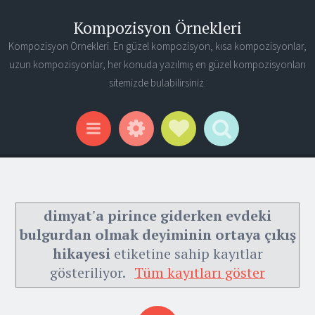
Kompozisyon Örnekleri
Kompozisyon Örnekleri. En güzel kompozisyon, kısa kompozisyonlar,
uzun kompozisyonlar, her konuda yazılmış en güzel kompozisyonları
sitemizde bulabilirsiniz.
Widgets
Social Links
Search
Menu
dimyat'a pirince giderken evdeki
bulgurdan olmak deyiminin ortaya çıkış
hikayesi
etiketine sahip kayıtlar
gösteriliyor.
Tüm kayıtları göster