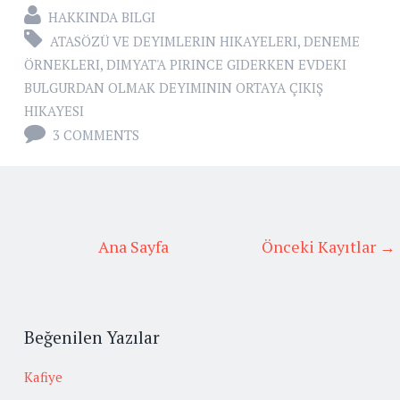
HAKKINDA BILGI
ATASÖZÜ VE DEYIMLERIN HIKAYELERI
,
DENEME
ÖRNEKLERI
,
DIMYAT'A PIRINCE GIDERKEN EVDEKI
BULGURDAN OLMAK DEYIMININ ORTAYA ÇIKIŞ
HIKAYESI
3 COMMENTS
Ana Sayfa
Önceki Kayıtlar →
Beğenilen Yazılar
Kafiye