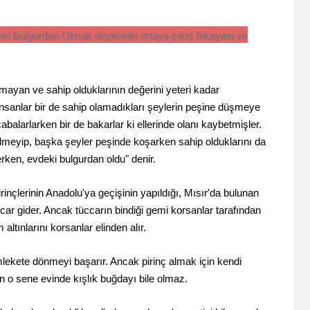
ki Bulgurdan Olmak deyiminin ortaya çıkış hikayesi ve
ayan ve sahip olduklarının değerini yeteri kadar
insanlar bir de sahip olamadıkları şeylerin peşine düşmeye
 çabalarlarken bir de bakarlar ki ellerinde olanı kaybetmişler.
bilmeyip, başka şeyler peşinde koşarken sahip olduklarını da
erken, evdeki bulgurdan oldu" denir.
çlerinin Anadolu'ya geçişinin yapıldığı, Mısır'da bulunan
car gider. Ancak tüccarın bindiği gemi korsanlar tarafından
ltınlarını korsanlar elinden alır.
emlekete dönmeyi başarır. Ancak pirinç almak için kendi
rın o sene evinde kışlık buğdayı bile olmaz.