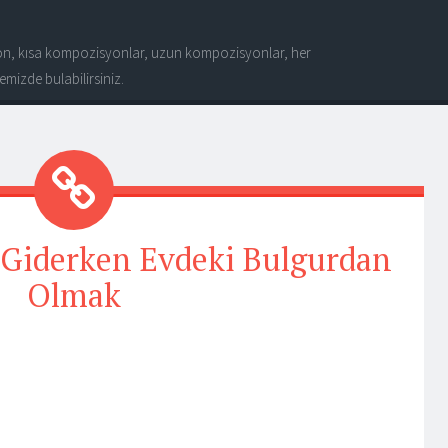
n, kısa kompozisyonlar, uzun kompozisyonlar, her
mizde bulabilirsiniz.
 Giderken Evdeki Bulgurdan
Olmak