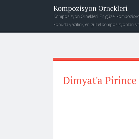
Kompozisyon Örnekleri
Kompozisyon Örnekleri. En güzel kompozisyo
konuda yazılmış en güzel kompozisyonları site
Dimyat'a Pirince