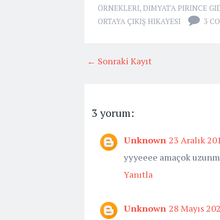
ÖRNEKLERI
,
DIMYAT'A PIRINCE 
ORTAYA ÇIKIŞ HIKAYESI
3 C
← Sonraki Kayıt
3 yorum:
Unknown
23 Aralık 20
yyyeeee amaçok uzunm
Yanıtla
Unknown
28 Mayıs 20