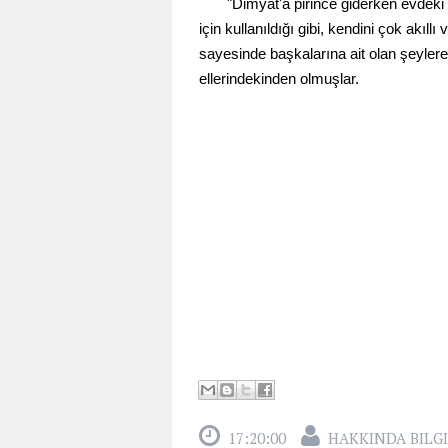
"Dimyat'a pirince giderken evdeki bu
için kullanıldığı gibi, kendini çok akıllı
sayesinde başkalarına ait olan şeylere 
ellerindekinden olmuşlar.
17:20:00
HAKKINDA BILGI