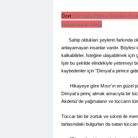
Özet :
Dimyat'a Pirince Giderken Evde
kompozisyon örneği
Sahip oldukları şeylerin farkında olm
anlayamayan insanlar vardır. Böylesi 
kalkabilirler. İsteğine ulaşabilmek için
İşte bu şekilde elindekiyle yetinmeyi 
kaybedenler için "Dimyat'a pirince gid
Hikayeye göre Mısır'ın en güzel pirin
Dimyat'a pirinç almak amacıyla bir tüc
Akdeniz'de yağmalanır ve tüccarın tüm a
Tüccar bin bir zorluk ve sıkıntı ile m
tarlasındaki bulgurları da satan tücca