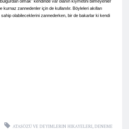
lgurdan olmak" kendinde var olanın kıymetini bilmeyenler
 ve kurnaz zannedenler için de kullanılır. Böyleleri akılları
sahip olabileceklerini zannederken, bir de bakarlar ki kendi
ATASÖZÜ VE DEYIMLERIN HIKAYELERI
,
DENEME