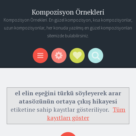
Kompozisyon Örnekleri
Kompozisyon Örnekleri. En güzel kompozisyon, kısa kompozisyonlar,
uzun kompozisyonlar, her konuda yazılmış en güzel kompozisyonları
sitemizde bulabilirsiniz.
Widgets
Social Links
Search
Menu
el elin eşeğini türkü söyleyerek arar
atasözünün ortaya çıkış hikayesi
etiketine sahip kayıtlar gösteriliyor.
Tüm
kayıtları göster