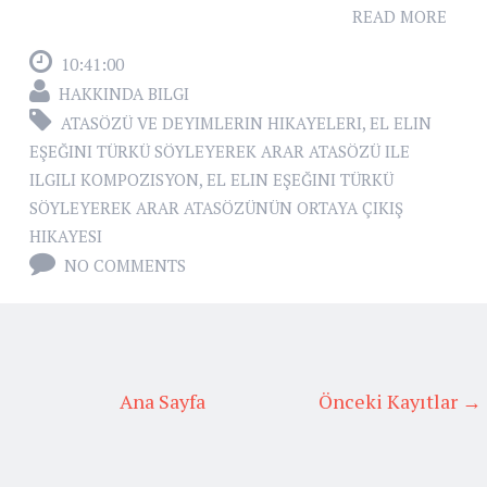
READ MORE
10:41:00
HAKKINDA BILGI
ATASÖZÜ VE DEYIMLERIN HIKAYELERI
,
EL ELIN
EŞEĞINI TÜRKÜ SÖYLEYEREK ARAR ATASÖZÜ ILE
ILGILI KOMPOZISYON
,
EL ELIN EŞEĞINI TÜRKÜ
SÖYLEYEREK ARAR ATASÖZÜNÜN ORTAYA ÇIKIŞ
HIKAYESI
NO COMMENTS
Ana Sayfa
Önceki Kayıtlar →