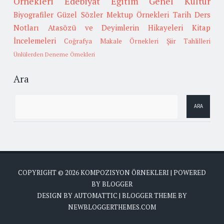
Örnekleri
Edebiyat
Eğitim
Genel Kültür
Biyografiler
Güzel Sözler
Mektup Örnekleri
Tarih
Ders
Notları
Atasözü ve Deyimlerin Hikayeleri
Kitap
İncelemeleri
Coğrafya
Makale Örnekleri
Şiir Tahlilleri
Ünlülerden Deneme Örnekleri
Ara
COPYRIGHT ©
2026
KOMPOZISYON ÖRNEKLERI
| POWERED
BY
BLOGGER
DESIGN BY
AUTOMATTIC
| BLOGGER THEME BY
NEWBLOGGERTHEMES.COM