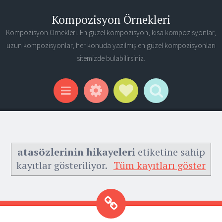
Kompozisyon Örnekleri
Kompozisyon Örnekleri. En güzel kompozisyon, kısa kompozisyonlar,
uzun kompozisyonlar, her konuda yazılmış en güzel kompozisyonları
sitemizde bulabilirsiniz.
Widgets
Social Links
Search
Menu
atasözlerinin hikayeleri
etiketine sahip
kayıtlar gösteriliyor.
Tüm kayıtları göster