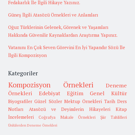
Fedakarlık İle İlgili Hikaye Yazınız.
Güneş İlgili Atasözü Örnekleri ve Anlamları
Oğuz Türklerinin Gelenek, Görenek ve Yaşamları
Hakkında Güvenilir Kaynaklardan Araştırma Yapınız.
Vatanını En Çok Seven Görevini En İyi Yapandır Sözü İle
İlgili Kompozisyon
Kategoriler
Kompozisyon Örnekleri
Deneme
Örnekleri
Edebiyat
Eğitim
Genel Kültür
Biyografiler
Güzel Sözler
Mektup Örnekleri
Tarih
Ders
Notları
Atasözü ve Deyimlerin Hikayeleri
Kitap
İncelemeleri
Coğrafya
Makale Örnekleri
Şiir Tahlilleri
Ünlülerden Deneme Örnekleri