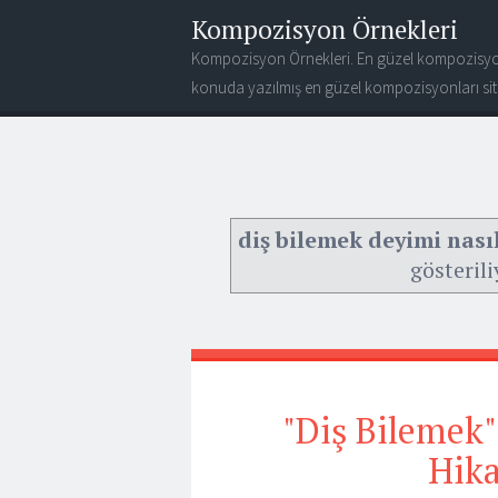
Kompozisyon Örnekleri
Kompozisyon Örnekleri. En güzel kompozisyo
konuda yazılmış en güzel kompozisyonları site
diş bilemek deyimi nasıl
gösterili
"Diş Bilemek"
Hika