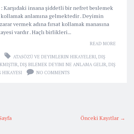
 Karşıdaki insana şiddetli bir nefret beslemek
at kollamak anlamına gelmektedir . Deyimin
 zarar vermek adına fırsat kollamak manasına
esi vardır . Haçlı birlikleri...
READ MORE
ATASÖZÜ VE DEYIMLERIN HIKAYELERI
,
DIŞ
IKMIŞTIR
,
DIŞ BILEMEK DEYIMI NE ANLAMA GELIR
,
DIŞ
 HIKAYESI
NO COMMENTS
Sayfa
Önceki Kayıtlar →