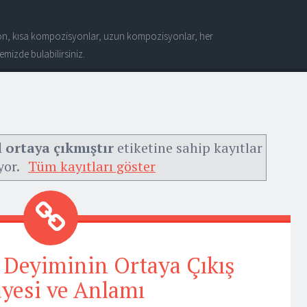
n, kısa kompozisyonlar, uzun kompozisyonlar, her
mizde bulabilirsiniz.
 ortaya çıkmıştır
etiketine sahip kayıtlar
yor.
Tüm kayıtları göster
 Deyiminin Ortaya Çıkış
yesi ve Anlamı