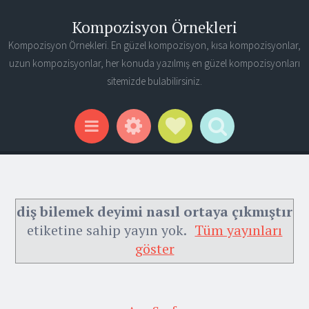
Kompozisyon Örnekleri
Kompozisyon Örnekleri. En güzel kompozisyon, kısa kompozisyonlar,
uzun kompozisyonlar, her konuda yazılmış en güzel kompozisyonları
sitemizde bulabilirsiniz.
Widgets
Social Links
Search
Menu
diş bilemek deyimi nasıl ortaya çıkmıştır
etiketine sahip yayın yok.
Tüm yayınları
göster