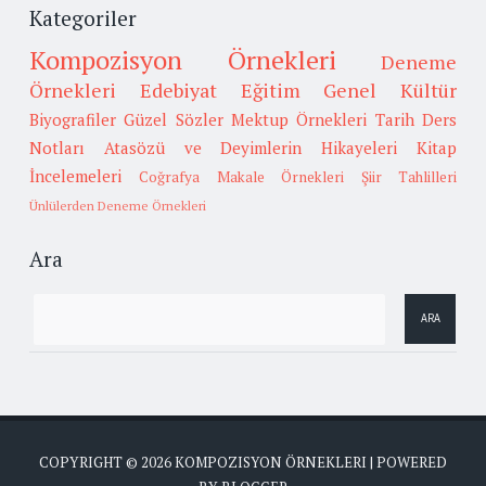
Kategoriler
Kompozisyon Örnekleri
Deneme
Örnekleri
Edebiyat
Eğitim
Genel Kültür
Biyografiler
Güzel Sözler
Mektup Örnekleri
Tarih
Ders
Notları
Atasözü ve Deyimlerin Hikayeleri
Kitap
İncelemeleri
Coğrafya
Makale Örnekleri
Şiir Tahlilleri
Ünlülerden Deneme Örnekleri
Ara
COPYRIGHT ©
2026
KOMPOZISYON ÖRNEKLERI
| POWERED