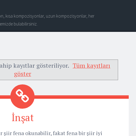
n, kısa kompozisyonlar, uzun kompozisyonlar, her
mizde bulabilirsiniz.
ahip kayıtlar gösteriliyor.
Tüm kayıtları
göster
İnşat
şiir fena okunabilir, fakat fena bir şiir iyi