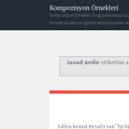
Kompozisyon Örnekleri
Kompozisyon Örnekleri. En güzel kompozisyo
konuda yazılmış en güzel kompozisyonları site
insad nedir
etiketine s
Yahya Kemal Beyatlı’nın “İyi bir 