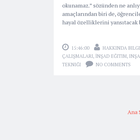
okunamaz.” sözünden ne anlıyo
amaçlarından biri de, öğrencil
hayal özelliklerini yansıtacak 
15:46:00
HAKKINDA BILGI
ÇALIŞMALARI
,
İNŞAD EĞITIM
,
INŞA
TEKNIĞI
NO COMMENTS
Ana 