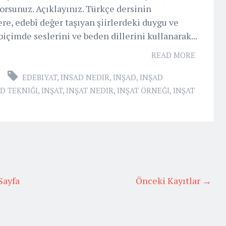
rsunuz. Açıklayınız. Türkçe dersinin
ere, edebî değer taşıyan şiirlerdeki duygu ve
biçimde seslerini ve beden dillerini kullanarak...
READ MORE
EDEBIYAT
,
INSAD NEDIR
,
INŞAD
,
INŞAD
D TEKNIĞI
,
INŞAT
,
INŞAT NEDIR
,
INŞAT ÖRNEĞI
,
INŞAT
Sayfa
Önceki Kayıtlar →