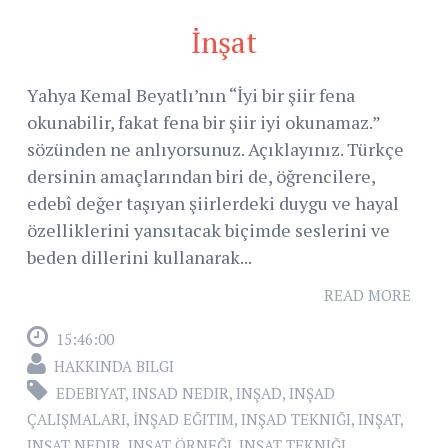
İnşat
Yahya Kemal Beyatlı’nın “İyi bir şiir fena
okunabilir, fakat fena bir şiir iyi okunamaz.”
sözünden ne anlıyorsunuz. Açıklayınız. Türkçe
dersinin amaçlarından biri de, öğrencilere,
edebî değer taşıyan şiirlerdeki duygu ve hayal
özelliklerini yansıtacak biçimde seslerini ve
beden dillerini kullanarak...
READ MORE
15:46:00
HAKKINDA BILGI
EDEBIYAT
,
INSAD NEDIR
,
INŞAD
,
INŞAD
ÇALIŞMALARI
,
İNŞAD EĞITIM
,
INŞAD TEKNIĞI
,
INŞAT
,
INŞAT NEDIR
,
INŞAT ÖRNEĞI
,
INŞAT TEKNIĞI