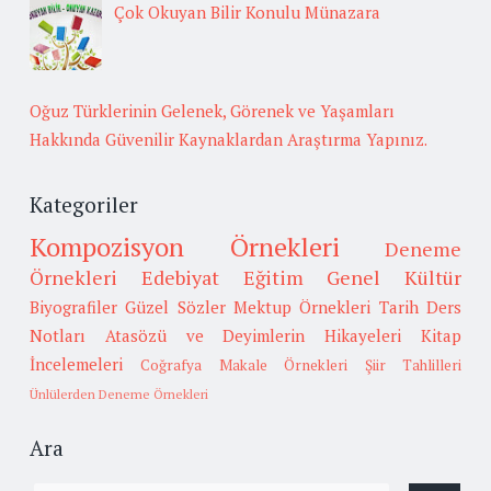
Çok Okuyan Bilir Konulu Münazara
Oğuz Türklerinin Gelenek, Görenek ve Yaşamları
Hakkında Güvenilir Kaynaklardan Araştırma Yapınız.
Kategoriler
Kompozisyon Örnekleri
Deneme
Örnekleri
Edebiyat
Eğitim
Genel Kültür
Biyografiler
Güzel Sözler
Mektup Örnekleri
Tarih
Ders
Notları
Atasözü ve Deyimlerin Hikayeleri
Kitap
İncelemeleri
Coğrafya
Makale Örnekleri
Şiir Tahlilleri
Ünlülerden Deneme Örnekleri
Ara