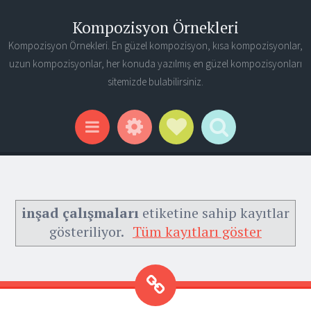
Kompozisyon Örnekleri
Kompozisyon Örnekleri. En güzel kompozisyon, kısa kompozisyonlar,
uzun kompozisyonlar, her konuda yazılmış en güzel kompozisyonları
sitemizde bulabilirsiniz.
Widgets
Social Links
Search
Menu
inşad çalışmaları
etiketine sahip kayıtlar
gösteriliyor.
Tüm kayıtları göster