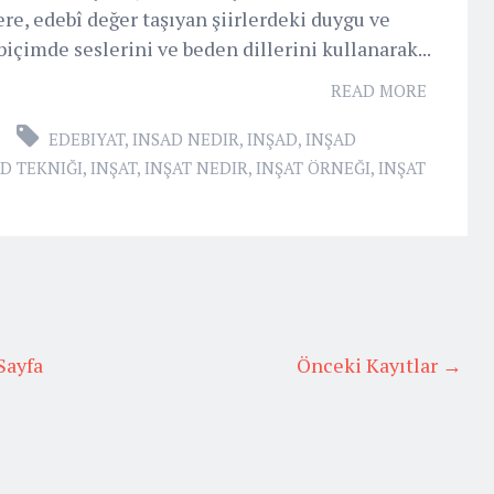
ere, edebî değer taşıyan şiirlerdeki duygu ve
biçimde seslerini ve beden dillerini kullanarak...
READ MORE
EDEBIYAT
,
INSAD NEDIR
,
INŞAD
,
INŞAD
D TEKNIĞI
,
INŞAT
,
INŞAT NEDIR
,
INŞAT ÖRNEĞI
,
INŞAT
Sayfa
Önceki Kayıtlar →