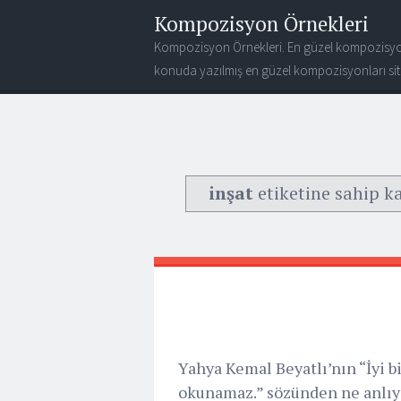
Kompozisyon Örnekleri
Kompozisyon Örnekleri. En güzel kompozisyo
konuda yazılmış en güzel kompozisyonları site
inşat
etiketine sahip ka
Yahya Kemal Beyatlı’nın “İyi bir 
okunamaz.” sözünden ne anlıyo