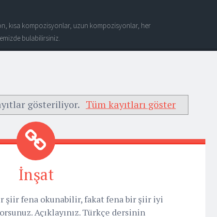
n, kısa kompozisyonlar, uzun kompozisyonlar, her
mizde bulabilirsiniz.
yıtlar gösteriliyor.
Tüm kayıtları göster
İnşat
şiir fena okunabilir, fakat fena bir şiir iyi
rsunuz. Açıklayınız. Türkçe dersinin