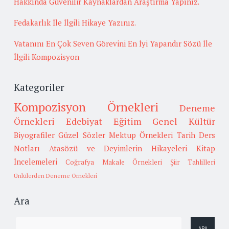
Hakkında Güvenilir Kaynaklardan Araştırma Yapınız.
Fedakarlık İle İlgili Hikaye Yazınız.
Vatanını En Çok Seven Görevini En İyi Yapandır Sözü İle
İlgili Kompozisyon
Kategoriler
Kompozisyon Örnekleri
Deneme
Örnekleri
Edebiyat
Eğitim
Genel Kültür
Biyografiler
Güzel Sözler
Mektup Örnekleri
Tarih
Ders
Notları
Atasözü ve Deyimlerin Hikayeleri
Kitap
İncelemeleri
Coğrafya
Makale Örnekleri
Şiir Tahlilleri
Ünlülerden Deneme Örnekleri
Ara