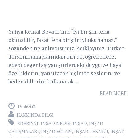
Yahya Kemal Beyatlı’nın “İyi bir şiir fena
okunabilir, fakat fena bir şiir iyi okunamaz.”
sözünden ne anlıyorsunuz. Açıklayınız. Türkçe
dersinin amaçlarından biri de, öğrencilere,
edebî değer taşıyan şiirlerdeki duygu ve hayal
özelliklerini yansıtacak biçimde seslerini ve
beden dillerini kullanarak...
READ MORE
15:46:00
HAKKINDA BILGI
EDEBIYAT
,
INSAD NEDIR
,
INŞAD
,
INŞAD
ÇALIŞMALARI
,
İNŞAD EĞITIM
,
INŞAD TEKNIĞI
,
INŞAT
,