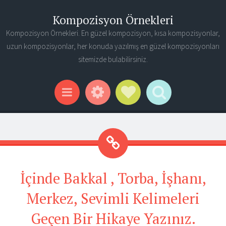
Kompozisyon Örnekleri
Kompozisyon Örnekleri. En güzel kompozisyon, kısa kompozisyonlar,
uzun kompozisyonlar, her konuda yazılmış en güzel kompozisyonları
sitemizde bulabilirsiniz.
Widgets
Social Links
Search
Menu
İçinde Bakkal , Torba, İşhanı,
Merkez, Sevimli Kelimeleri
Geçen Bir Hikaye Yazınız.