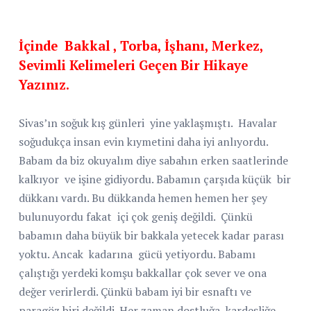
İçinde
Bakkal , Torba, İşhanı, Merkez,
Sevimli Kelimeleri Geçen Bir Hikaye
Yazınız.
Sivas’ın soğuk kış günleri
yine yaklaşmıştı.
Havalar
soğudukça insan evin kıymetini daha iyi anlıyordu.
Babam da biz okuyalım diye sabahın erken saatlerinde
kalkıyor
ve işine gidiyordu. Babamın çarşıda küçük
bir
dükkanı vardı. Bu dükkanda hemen hemen her şey
bulunuyordu fakat
içi çok geniş değildi.
Çünkü
babamın daha büyük bir bakkala yetecek kadar parası
yoktu. Ancak kadarına gücü yetiyordu.
Babamı
çalıştığı yerdeki komşu bakkallar çok sever ve ona
değer verirlerdi. Çünkü babam iyi bir esnaftı ve
paragöz biri değildi. Her zaman dostluğa, kardeşliğe