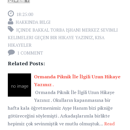
18:25:00
HAKKINDA BILGI
IÇINDE BAKKAL TORBA IŞHANI MERKEZ SEVIMLI
KELIMELERI GEÇEN BIR HIKAYE YAZINIZ
,
KISA
HIKAYELER
1 COMMENT
Related Posts:
Ormanda Piknik İle İlgili Uzun Hikaye
Yazınız .
Ormanda Piknik İle İlgili Uzun Hikaye
Yazınız . Okulların kapanmasına bir
hafta kala öğretmenimiz Ayşe Hanım bizi pikniğe
götüreceğini söylemişti . Arkadaşlarımla birlikte
hepimiz çok sevinmiştik ve mutlu olmuştuk…
Read