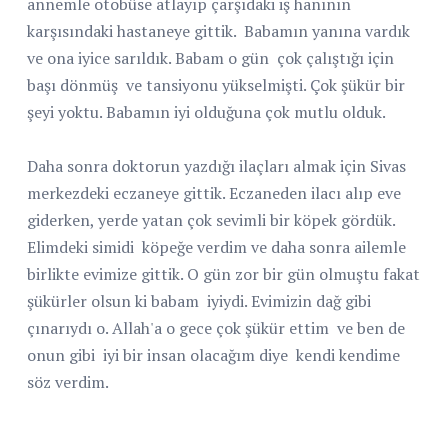
annemle otobüse atlayıp çarşıdaki iş hanının
karşısındaki hastaneye gittik.
Babamın yanına vardık
ve ona iyice sarıldık. Babam o gün
çok çalıştığı için
başı dönmüş
ve tansiyonu yükselmişti. Çok şükür bir
şeyi yoktu. Babamın iyi olduğuna çok mutlu olduk.
Daha sonra doktorun yazdığı ilaçları almak için Sivas
merkezdeki eczaneye gittik. Eczaneden ilacı alıp eve
giderken, yerde yatan çok sevimli bir köpek gördük.
Elimdeki simidi köpeğe verdim ve daha sonra ailemle
birlikte evimize gittik. O gün zor bir gün olmuştu fakat
şükürler olsun ki babam
iyiydi. Evimizin dağ gibi
çınarıydı o. Allah'a o gece çok şükür ettim ve ben de
onun gibi iyi bir insan olacağım diye kendi kendime
söz verdim.