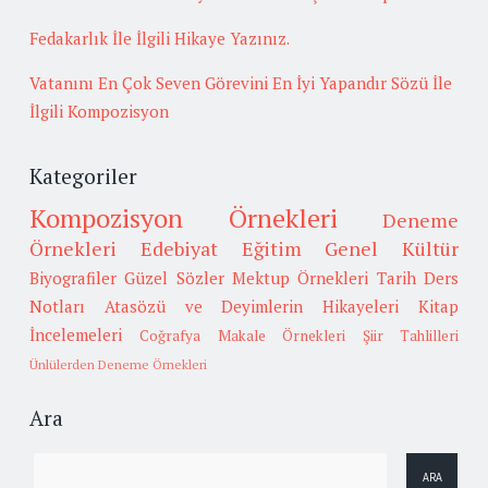
Fedakarlık İle İlgili Hikaye Yazınız.
Vatanını En Çok Seven Görevini En İyi Yapandır Sözü İle
İlgili Kompozisyon
Kategoriler
Kompozisyon Örnekleri
Deneme
Örnekleri
Edebiyat
Eğitim
Genel Kültür
Biyografiler
Güzel Sözler
Mektup Örnekleri
Tarih
Ders
Notları
Atasözü ve Deyimlerin Hikayeleri
Kitap
İncelemeleri
Coğrafya
Makale Örnekleri
Şiir Tahlilleri
Ünlülerden Deneme Örnekleri
Ara