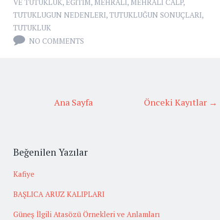
VE TUTUKLUK
,
EĞITIM
,
MEHRALI
,
MEHRALI CALP
,
TUTUKLUGUN NEDENLERI
,
TUTUKLUĞUN SONUÇLARI
,
TUTUKLUK
NO COMMENTS
Ana Sayfa
Önceki Kayıtlar →
Beğenilen Yazılar
Kafiye
BAŞLICA ARUZ KALIPLARI
Güneş İlgili Atasözü Örnekleri ve Anlamları