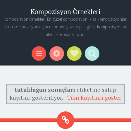
Kompozisyon Örnekleri
Kompozisyon Örnekleri. En güzel kompozisyon, kısa kompozisyonlar,
uzun kompozisyonlar, her konuda yazılmış en güzel kompozisyonları
sitemizde bulabilirsiniz.
Widgets
Social Links
Search
Menu
tutukluğun sonuçları
etiketine sahip
kayıtlar gösteriliyor.
Tüm kayıtları göster