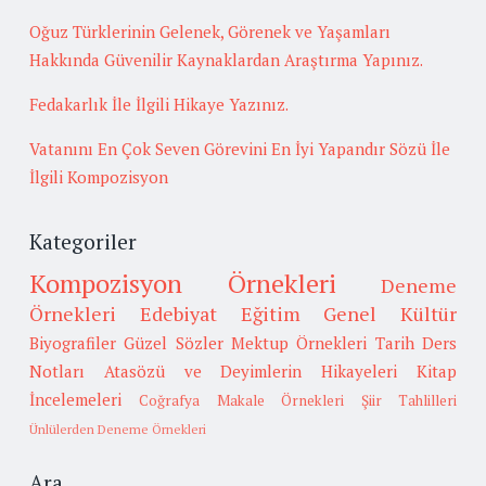
Oğuz Türklerinin Gelenek, Görenek ve Yaşamları
Hakkında Güvenilir Kaynaklardan Araştırma Yapınız.
Fedakarlık İle İlgili Hikaye Yazınız.
Vatanını En Çok Seven Görevini En İyi Yapandır Sözü İle
İlgili Kompozisyon
Kategoriler
Kompozisyon Örnekleri
Deneme
Örnekleri
Edebiyat
Eğitim
Genel Kültür
Biyografiler
Güzel Sözler
Mektup Örnekleri
Tarih
Ders
Notları
Atasözü ve Deyimlerin Hikayeleri
Kitap
İncelemeleri
Coğrafya
Makale Örnekleri
Şiir Tahlilleri
Ünlülerden Deneme Örnekleri
Ara