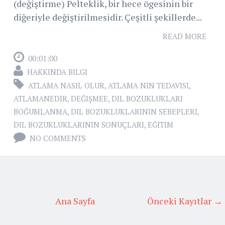
(değiştirme) Pelteklik, bir hece ögesinin bir
diğeriyle değiştirilmesidir. Çeşitli şekillerde...
READ MORE
00:01:00
HAKKINDA BILGI
ATLAMA NASIL OLUR
,
ATLAMA NIN TEDAVISI
,
ATLAMANEDIR
,
DEĞIŞMEE
,
DIL BOZUKLUKLARI
BOĞUMLANMA
,
DIL BOZUKLUKLARININ SEBEPLERI
,
DIL BOZUKLUKLARININ SONUÇLARI
,
EĞITIM
NO COMMENTS
Ana Sayfa
Önceki Kayıtlar →