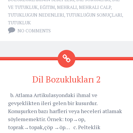
VE TUTUKLUK
,
EĞITIM
,
MEHRALI
,
MEHRALI CALP
,
TUTUKLUGUN NEDENLERI
,
TUTUKLUĞUN SONUÇLARI
,
TUTUKLUK
NO COMMENTS
Dil Bozuklukları 2
b. Atlama Artikulasyondaki ihmal ve
gevşeklikten ileri gelen bir kusurdur.
Konuşurken bazı harfleri veya heceleri atlamak
söylememektir. Örnek: top→op,
toprak→topak,çöp →öp… c. Pelteklik