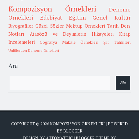
Kompozisyon Örnekleri
Deneme
Örnekleri
Edebiyat
Eğitim
Genel Kültür
Biyografiler
Güzel Sözler
Mektup Örnekleri
Tarih
Ders
Notları
Atasözü ve Deyimlerin Hikayeleri
Kitap
İncelemeleri
Coğrafya
Makale Örnekleri
Şiir Tahlilleri
Ünlülerden Deneme Örnekleri
Ara
COPYRIGHT ©
2026
KOMPOZISYON ÖRNEKLERI
| POWERED
BY
BLOGGER
DESIGN BY
AUTOMATTIC
| BLOGGER THEME BY