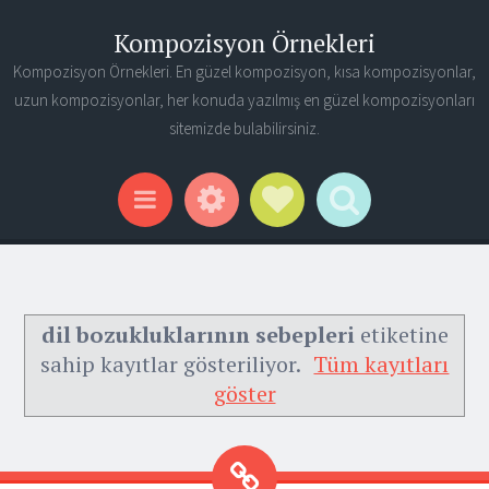
Kompozisyon Örnekleri
Kompozisyon Örnekleri. En güzel kompozisyon, kısa kompozisyonlar,
uzun kompozisyonlar, her konuda yazılmış en güzel kompozisyonları
sitemizde bulabilirsiniz.
Widgets
Social Links
Search
Menu
dil bozukluklarının sebepleri
etiketine
sahip kayıtlar gösteriliyor.
Tüm kayıtları
göster