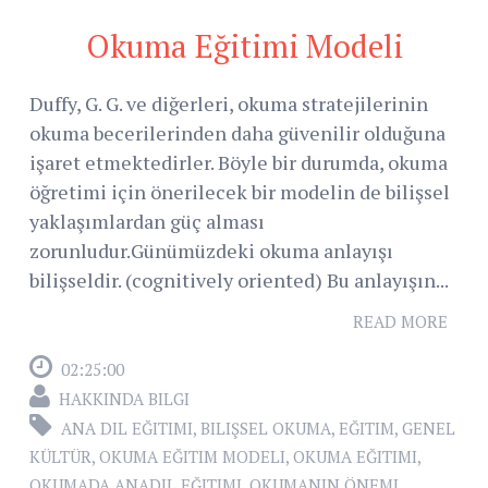
Okuma Eğitimi Modeli
Duffy, G. G. ve diğerleri, okuma stratejilerinin
okuma becerilerinden daha güvenilir olduğuna
işaret etmektedirler. Böyle bir durumda, okuma
öğretimi için önerilecek bir modelin de bilişsel
yaklaşımlardan güç alması
zorunludur.Günümüzdeki okuma anlayışı
bilişseldir. (cognitively oriented) Bu anlayışın...
READ MORE
02:25:00
HAKKINDA BILGI
ANA DIL EĞITIMI
,
BILIŞSEL OKUMA
,
EĞITIM
,
GENEL
KÜLTÜR
,
OKUMA EĞITIM MODELI
,
OKUMA EĞITIMI
,
OKUMADA ANADIL EĞITIMI
,
OKUMANIN ÖNEMI