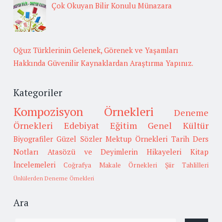
Çok Okuyan Bilir Konulu Münazara
Oğuz Türklerinin Gelenek, Görenek ve Yaşamları
Hakkında Güvenilir Kaynaklardan Araştırma Yapınız.
Kategoriler
Kompozisyon Örnekleri
Deneme
Örnekleri
Edebiyat
Eğitim
Genel Kültür
Biyografiler
Güzel Sözler
Mektup Örnekleri
Tarih
Ders
Notları
Atasözü ve Deyimlerin Hikayeleri
Kitap
İncelemeleri
Coğrafya
Makale Örnekleri
Şiir Tahlilleri
Ünlülerden Deneme Örnekleri
Ara