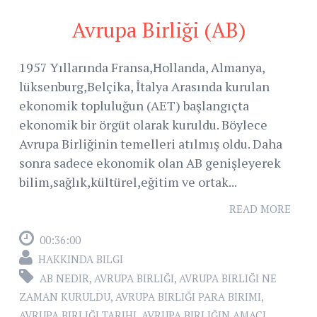
Avrupa Birliği (AB)
1957 Yıllarında Fransa,Hollanda, Almanya,
lüksenburg,Belçika, İtalya Arasında kurulan
ekonomik topluluğun (AET) başlangıçta
ekonomik bir örgüt olarak kuruldu. Böylece
Avrupa Birliğinin temelleri atılmış oldu. Daha
sonra sadece ekonomik olan AB genişleyerek
bilim,sağlık,kültürel,eğitim ve ortak...
READ MORE
00:36:00
HAKKINDA BILGI
AB NEDIR
,
AVRUPA BIRLIĞI
,
AVRUPA BIRLIĞI NE
ZAMAN KURULDU
,
AVRUPA BIRLIĞI PARA BIRIMI
,
AVRUPA BIRLIĞI TARIHI
,
AVRUPA BIRLIĞIN AMACI
,