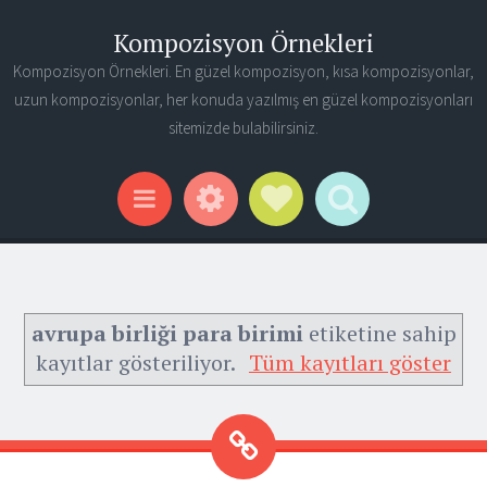
Kompozisyon Örnekleri
Kompozisyon Örnekleri. En güzel kompozisyon, kısa kompozisyonlar,
uzun kompozisyonlar, her konuda yazılmış en güzel kompozisyonları
sitemizde bulabilirsiniz.
Widgets
Social Links
Search
Menu
avrupa birliği para birimi
etiketine sahip
kayıtlar gösteriliyor.
Tüm kayıtları göster