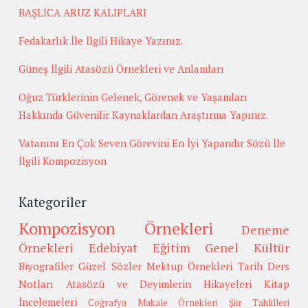
BAŞLICA ARUZ KALIPLARI
Fedakarlık İle İlgili Hikaye Yazınız.
Güneş İlgili Atasözü Örnekleri ve Anlamları
Oğuz Türklerinin Gelenek, Görenek ve Yaşamları
Hakkında Güvenilir Kaynaklardan Araştırma Yapınız.
Vatanını En Çok Seven Görevini En İyi Yapandır Sözü İle
İlgili Kompozisyon
Kategoriler
Kompozisyon Örnekleri
Deneme
Örnekleri
Edebiyat
Eğitim
Genel Kültür
Biyografiler
Güzel Sözler
Mektup Örnekleri
Tarih
Ders
Notları
Atasözü ve Deyimlerin Hikayeleri
Kitap
İncelemeleri
Coğrafya
Makale Örnekleri
Şiir Tahlilleri