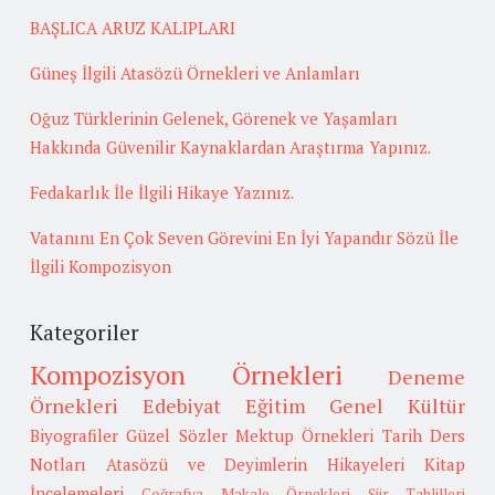
BAŞLICA ARUZ KALIPLARI
Güneş İlgili Atasözü Örnekleri ve Anlamları
Oğuz Türklerinin Gelenek, Görenek ve Yaşamları
Hakkında Güvenilir Kaynaklardan Araştırma Yapınız.
Fedakarlık İle İlgili Hikaye Yazınız.
Vatanını En Çok Seven Görevini En İyi Yapandır Sözü İle
İlgili Kompozisyon
Kategoriler
Kompozisyon Örnekleri
Deneme
Örnekleri
Edebiyat
Eğitim
Genel Kültür
Biyografiler
Güzel Sözler
Mektup Örnekleri
Tarih
Ders
Notları
Atasözü ve Deyimlerin Hikayeleri
Kitap
İncelemeleri
Coğrafya
Makale Örnekleri
Şiir Tahlilleri