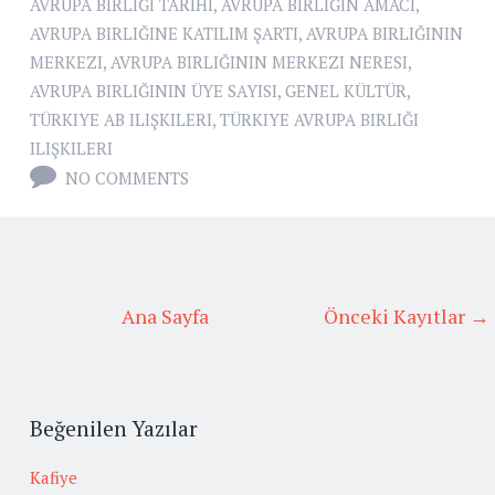
AVRUPA BIRLIĞI TARIHI
,
AVRUPA BIRLIĞIN AMACI
,
AVRUPA BIRLIĞINE KATILIM ŞARTI
,
AVRUPA BIRLIĞININ
MERKEZI
,
AVRUPA BIRLIĞININ MERKEZI NERESI
,
AVRUPA BIRLIĞININ ÜYE SAYISI
,
GENEL KÜLTÜR
,
TÜRKIYE AB ILIŞKILERI
,
TÜRKIYE AVRUPA BIRLIĞI
ILIŞKILERI
NO COMMENTS
Ana Sayfa
Önceki Kayıtlar →
Beğenilen Yazılar
Kafiye