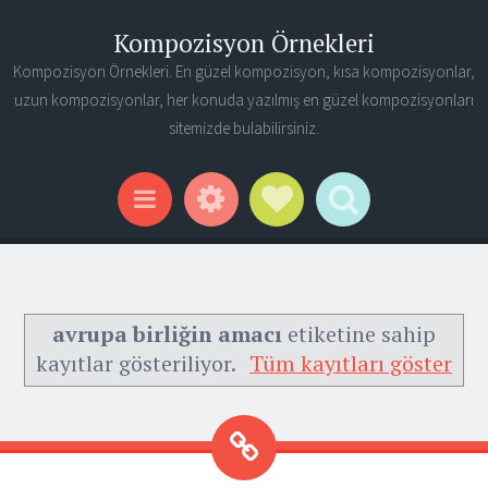
Kompozisyon Örnekleri
Kompozisyon Örnekleri. En güzel kompozisyon, kısa kompozisyonlar,
uzun kompozisyonlar, her konuda yazılmış en güzel kompozisyonları
sitemizde bulabilirsiniz.
Widgets
Social Links
Search
Menu
avrupa birliğin amacı
etiketine sahip
kayıtlar gösteriliyor.
Tüm kayıtları göster