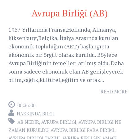
Avrupa Birliği (AB)
1957 Yıllarında Fransa,Hollanda, Almanya,
lüksenburg,Belçika, İtalya Arasında kurulan
ekonomik topluluğun (AET) başlangıçta
ekonomik bir örgüt olarak kuruldu. Böylece
Avrupa Birliğinin temelleri atılmış oldu. Daha
sonra sadece ekonomik olan AB genişleyerek
bilim,sağlık,kültürel,eğitim ve ortak...
READ MORE
00:36:00
HAKKINDA BILGI
AB NEDIR
,
AVRUPA BIRLIĞI
,
AVRUPA BIRLIĞI NE
ZAMAN KURULDU
,
AVRUPA BIRLIĞI PARA BIRIMI
,
AVRUPA BIRLIĞI TARIHI
,
AVRUPA BIRLIĞIN AMACI
,