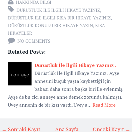
HAKKINDA BILGI
DÜRÜSTLÜK ILE ILGILI HIKAYE YAZINIZ
,
DÜRÜSTLÜK ILE ILGILI KISA BIR HIKAYE YAZINIZ
,
DÜRÜSTLÜK KONULU BIR HIKAYE YAZIN
,
KISA
HIKAYELER
NO COMMENTS
Related Posts:
Dürüstlük İle İlgili Hikaye Yazınız .
Dürüstlük İle İlgili Hikaye Yazınız . Ayşe
annesini küçük yaşta kaybettiği için
babası daha sonra başka biri ile evlenmiş.
Ayşe de bu cici anneye anne demek zorunda kalmıştı.
Üvey annenin de bir kızı vardı. Üvey a…
Read More
← Sonraki Kayıt
Ana Sayfa
Önceki Kayıt →