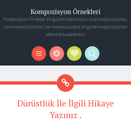
Kompozisyon Örnekleri
Kompozisyon Örnekleri. En güzel kompozisyon, kısa kompozisyonlar,
uzun kompozisyonlar, her konuda yazılmış en güzel kompozisyonları
sitemizde bulabilirsiniz.
Widgets
Social Links
Search
Menu
Dürüstlük İle İlgili Hikaye
Yazınız .