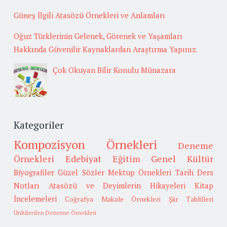
Güneş İlgili Atasözü Örnekleri ve Anlamları
Oğuz Türklerinin Gelenek, Görenek ve Yaşamları
Hakkında Güvenilir Kaynaklardan Araştırma Yapınız.
Çok Okuyan Bilir Konulu Münazara
Kategoriler
Kompozisyon Örnekleri
Deneme
Örnekleri
Edebiyat
Eğitim
Genel Kültür
Biyografiler
Güzel Sözler
Mektup Örnekleri
Tarih
Ders
Notları
Atasözü ve Deyimlerin Hikayeleri
Kitap
İncelemeleri
Coğrafya
Makale Örnekleri
Şiir Tahlilleri
Ünlülerden Deneme Örnekleri