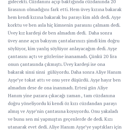
gidecekti. Cüzdanını açıp baktığında cüzdanında 20
lirasının olmadığını fark etti. Hem üvey kızına bakarak
hem kendi kızına bakarak bu parayı kim aldı dedi. Ayşe
korktu ve ben asla hiç kimsenin parasını çalmam dedi.
Üvey kız kardeşi de ben almadım dedi.
Daha sonra
üvey anne açın bakıyım çantalarınızı şimdi kim doğru
söylüyor, kim yanlış söylüyor anlayacağım dedi. Ayşe
çantasını açtı ve gözlerine inanamadı. Çünkü 20 lira
onun çantasında çıkmıştı. Üvey kardeşi ise ona
bakarak sinsi sinsi gülüyordu. Daha sonra Aliye Hanım
Ayşe’ye tokat attı ve onu yere düşürdü. Ayşe hayır ben
almadım dese de ona inanmadı. Ertesi gün Aliye
Hanım yine pazara çıkacağı zaman , tam cüzdanına
doğru yöneliyordu ki kendi öz kızı cüzdandan parayı
almış ve Ayşe’nin çantasına koyuyordu. Onu yakaladı
ve bunu sen mi yapmıştın geçenlerde de dedi. Kızı
utanarak evet dedi. Aliye Hanım Ayşe’ye yaptıkları için