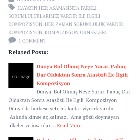
HAYATIN HER AŞAMASINDA FARKLI
SORUMLULUKLARIMIZ VARDIR ILE ILGILI
KOMPOZISYON
,
HER ZAMAN SORUMLULUK VARDIR
KOMPOZISYON
,
KOMPOZISYON ÖRNEKLERI
1 COMMENT
Related Posts:
Dünya Bol Olmuş Neye Yarar, Pabuç
Dar Olduktan Sonra Atasözü İle İlgili
Kompozisyon
Dünya Bol Olmuş Neye Yarar, Pabuç Dar
Olduktan Sonra Atasözü İle İlgili Kompozisyon
Dünya'da herkese yetecek kadar yiyecek vardır .
Aslında kimse aç kalmaz . Ama gözü doymayan
ülkeler ve insanlar …
Read More