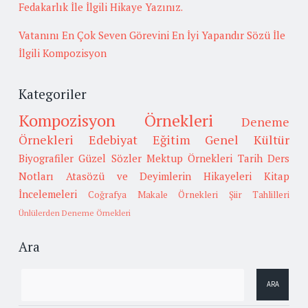
Fedakarlık İle İlgili Hikaye Yazınız.
Vatanını En Çok Seven Görevini En İyi Yapandır Sözü İle
İlgili Kompozisyon
Kategoriler
Kompozisyon Örnekleri
Deneme
Örnekleri
Edebiyat
Eğitim
Genel Kültür
Biyografiler
Güzel Sözler
Mektup Örnekleri
Tarih
Ders
Notları
Atasözü ve Deyimlerin Hikayeleri
Kitap
İncelemeleri
Coğrafya
Makale Örnekleri
Şiir Tahlilleri
Ünlülerden Deneme Örnekleri
Ara