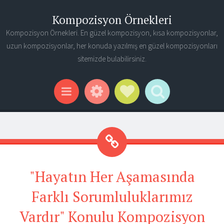
Kompozisyon Örnekleri
Kompozisyon Örnekleri. En güzel kompozisyon, kısa kompozisyonlar,
uzun kompozisyonlar, her konuda yazılmış en güzel kompozisyonları
sitemizde bulabilirsiniz.
Widgets
Social Links
Search
Menu
"Hayatın Her Aşamasında
Farklı Sorumluluklarımız
Vardır" Konulu Kompozisyon