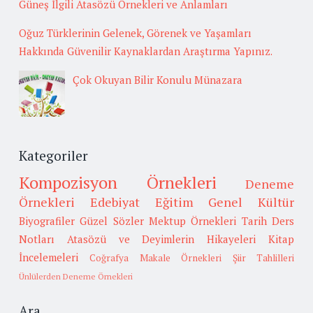
Güneş İlgili Atasözü Örnekleri ve Anlamları
Oğuz Türklerinin Gelenek, Görenek ve Yaşamları
Hakkında Güvenilir Kaynaklardan Araştırma Yapınız.
Çok Okuyan Bilir Konulu Münazara
Kategoriler
Kompozisyon Örnekleri
Deneme
Örnekleri
Edebiyat
Eğitim
Genel Kültür
Biyografiler
Güzel Sözler
Mektup Örnekleri
Tarih
Ders
Notları
Atasözü ve Deyimlerin Hikayeleri
Kitap
İncelemeleri
Coğrafya
Makale Örnekleri
Şiir Tahlilleri
Ünlülerden Deneme Örnekleri
Ara