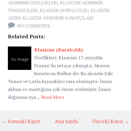
AKIMININ ÖZELLIKLERI
,
KLASIZIM AKIMININ
TEMSIZCILERI
,
KLASIZM (KURALCILIK)
,
KLASIZM
AKIMI
,
KLASIZM AKIMININ SANATÇILARI
NO COMMENTS
Related Posts:
Klasizim (Kuralcılık)
Özellikleri: Klasizim 17. yüzyılda
Fransa’da ortaya çıkmıştır. Akımın
kuramcısı Boillea'dır. Bu akımda Eski
Yunan ve Latin kaynakları esas alınmıştır. İnsan
aklına ve mantığına çok önem verilmiştir. İnsan
doğasına uya…
Read More
← Sonraki Kayıt
Ana Sayfa
Önceki Kayıt →