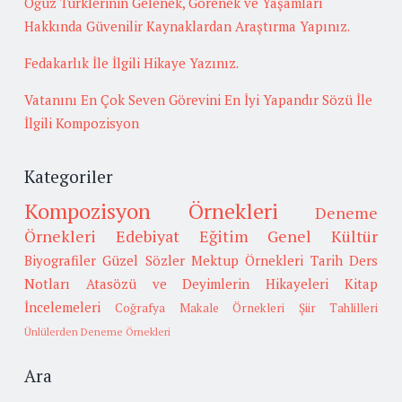
Oğuz Türklerinin Gelenek, Görenek ve Yaşamları
Hakkında Güvenilir Kaynaklardan Araştırma Yapınız.
Fedakarlık İle İlgili Hikaye Yazınız.
Vatanını En Çok Seven Görevini En İyi Yapandır Sözü İle
İlgili Kompozisyon
Kategoriler
Kompozisyon Örnekleri
Deneme
Örnekleri
Edebiyat
Eğitim
Genel Kültür
Biyografiler
Güzel Sözler
Mektup Örnekleri
Tarih
Ders
Notları
Atasözü ve Deyimlerin Hikayeleri
Kitap
İncelemeleri
Coğrafya
Makale Örnekleri
Şiir Tahlilleri
Ünlülerden Deneme Örnekleri
Ara