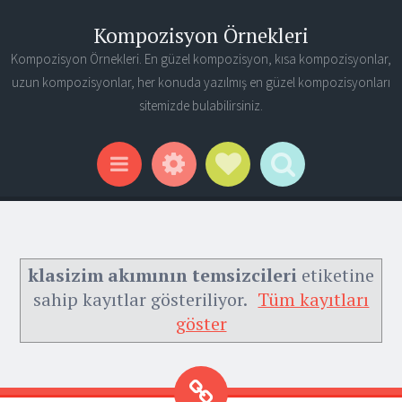
Kompozisyon Örnekleri
Kompozisyon Örnekleri. En güzel kompozisyon, kısa kompozisyonlar,
uzun kompozisyonlar, her konuda yazılmış en güzel kompozisyonları
sitemizde bulabilirsiniz.
Widgets
Social Links
Search
Menu
klasizim akımının temsizcileri
etiketine
sahip kayıtlar gösteriliyor.
Tüm kayıtları
göster