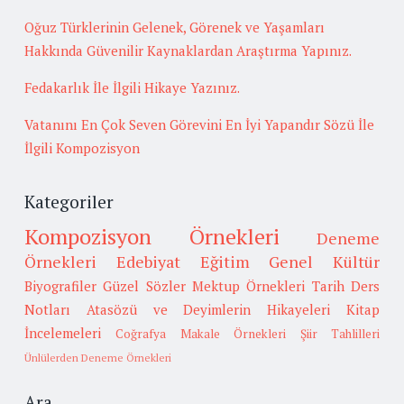
Oğuz Türklerinin Gelenek, Görenek ve Yaşamları
Hakkında Güvenilir Kaynaklardan Araştırma Yapınız.
Fedakarlık İle İlgili Hikaye Yazınız.
Vatanını En Çok Seven Görevini En İyi Yapandır Sözü İle
İlgili Kompozisyon
Kategoriler
Kompozisyon Örnekleri
Deneme
Örnekleri
Edebiyat
Eğitim
Genel Kültür
Biyografiler
Güzel Sözler
Mektup Örnekleri
Tarih
Ders
Notları
Atasözü ve Deyimlerin Hikayeleri
Kitap
İncelemeleri
Coğrafya
Makale Örnekleri
Şiir Tahlilleri
Ünlülerden Deneme Örnekleri
Ara