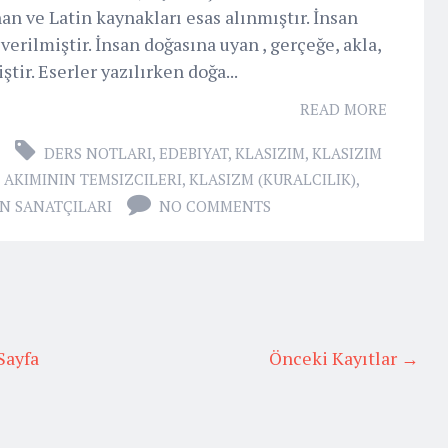
an ve Latin kaynakları esas alınmıştır. İnsan
erilmiştir. İnsan doğasına uyan , gerçeğe, akla,
ir. Eserler yazılırken doğa...
READ MORE
DERS NOTLARI
,
EDEBIYAT
,
KLASIZIM
,
KLASIZIM
 AKIMININ TEMSIZCILERI
,
KLASIZM (KURALCILIK)
,
N SANATÇILARI
NO COMMENTS
Sayfa
Önceki Kayıtlar →