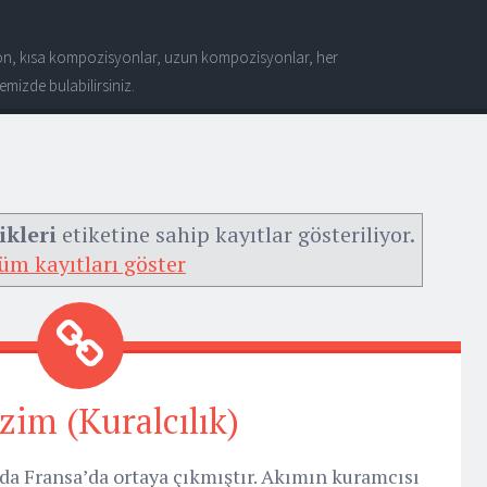
n, kısa kompozisyonlar, uzun kompozisyonlar, her
mizde bulabilirsiniz.
ikleri
etiketine sahip kayıtlar gösteriliyor.
üm kayıtları göster
zim (Kuralcılık)
ılda Fransa’da ortaya çıkmıştır. Akımın kuramcısı