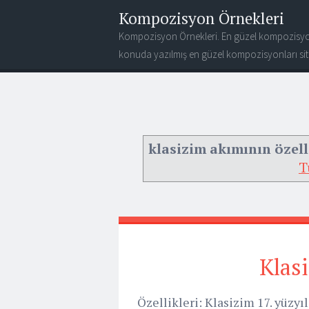
Kompozisyon Örnekleri
Kompozisyon Örnekleri. En güzel kompozisyo
konuda yazılmış en güzel kompozisyonları site
klasizim akımının özell
T
Klasi
Özellikleri: Klasizim 17. yüzy