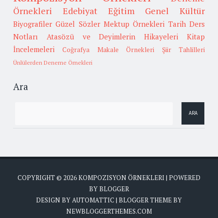
Örnekleri
Edebiyat
Eğitim
Genel Kültür
Biyografiler
Güzel Sözler
Mektup Örnekleri
Tarih
Ders
Notları
Atasözü ve Deyimlerin Hikayeleri
Kitap
İncelemeleri
Coğrafya
Makale Örnekleri
Şiir Tahlilleri
Ünlülerden Deneme Örnekleri
Ara
COPYRIGHT ©
2026
KOMPOZISYON ÖRNEKLERI
| POWERED
BY
BLOGGER
DESIGN BY
AUTOMATTIC
| BLOGGER THEME BY
NEWBLOGGERTHEMES.COM