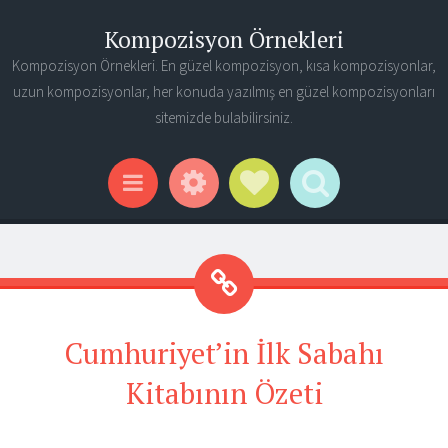
Kompozisyon Örnekleri
Kompozisyon Örnekleri. En güzel kompozisyon, kısa kompozisyonlar,
uzun kompozisyonlar, her konuda yazılmış en güzel kompozisyonları
sitemizde bulabilirsiniz.
Widgets
Social Links
Search
Menu
Cumhuriyet’in İlk Sabahı
Kitabının Özeti