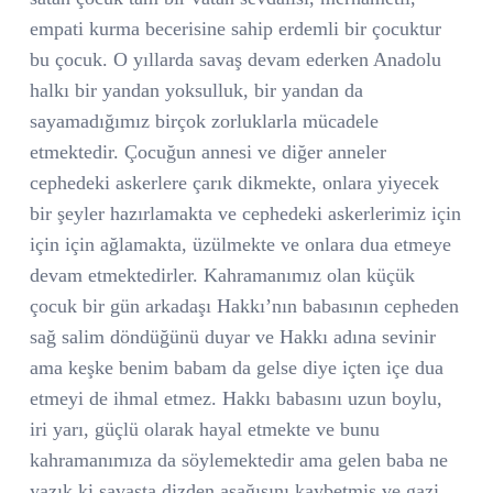
empati kurma becerisine sahip erdemli bir çocuktur
bu çocuk. O yıllarda savaş devam ederken Anadolu
halkı bir yandan yoksulluk, bir yandan da
sayamadığımız birçok zorluklarla mücadele
etmektedir. Çocuğun annesi ve diğer anneler
cephedeki askerlere çarık dikmekte, onlara yiyecek
bir şeyler hazırlamakta ve cephedeki askerlerimiz için
için için ağlamakta, üzülmekte ve onlara dua etmeye
devam etmektedirler.
Kahramanımız olan küçük
çocuk bir gün arkadaşı Hakkı’nın babasının cepheden
sağ salim döndüğünü duyar ve Hakkı adına sevinir
ama keşke benim babam da gelse diye içten içe dua
etmeyi de ihmal etmez. Hakkı babasını uzun boylu,
iri yarı, güçlü olarak hayal etmekte ve bunu
kahramanımıza da söylemektedir ama gelen baba ne
yazık ki savaşta dizden aşağısını kaybetmiş ve gazi