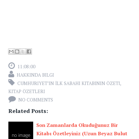
11:08:00
HAKKINDA BILGI
CUMHURIYET’IN İLK SABAHI KITABININ ÖZETI
,
KITAP ÖZETLERI
NO COMMENTS
Related Posts:
Son Zamanlarda Okuduğunuz Bir
Kitabı Özetleyiniz (Uzun Beyaz Bulut