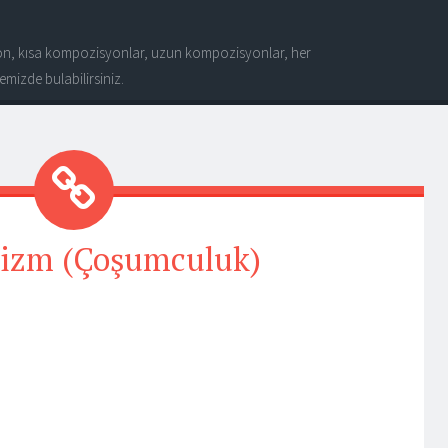
n, kısa kompozisyonlar, uzun kompozisyonlar, her
mizde bulabilirsiniz.
izm (Çoşumculuk)