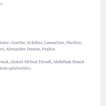
r.
ltaire, Goethe, Schiller, Lamartine, Shelley,
set, Alexandre Dumas, Puşkin
mal, Ahmet Mithat Efendi, Abdülhak Hamit
em (şiirleriyle)