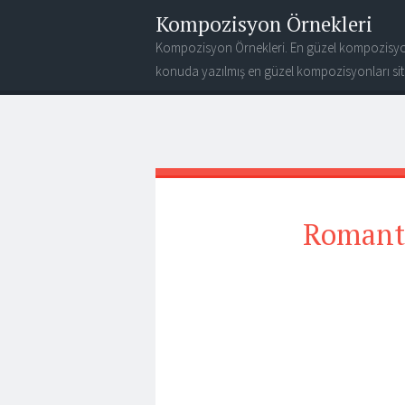
Kompozisyon Örnekleri
Kompozisyon Örnekleri. En güzel kompozisyo
konuda yazılmış en güzel kompozisyonları site
Romant