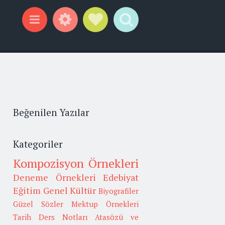
Widgets
Social Links
Search
Menu
Beğenilen Yazılar
Kategoriler
Kompozisyon Örnekleri
Deneme Örnekleri
Edebiyat
Eğitim
Genel Kültür
Biyografiler
Güzel Sözler
Mektup Örnekleri
Tarih
Ders Notları
Atasözü ve