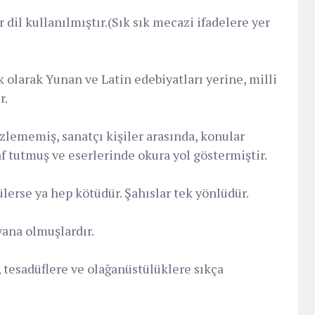
r dil kullanılmıştır.(Sık sık mecazi ifadelere yer
olarak Yunan ve Latin edebiyatları yerine, milli
r.
zlememiş, sanatçı kişiler arasında, konular
af tutmuş ve eserlerinde okura yol göstermiştir.
tülerse ya hep kötüdür. Şahıslar tek yönlüdür.
yana olmuşlardır.
, tesadüflere ve olağanüstülüklere sıkça