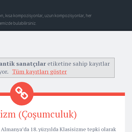
n, kısa kompozisyonlar, uzun kompozisyonlar, her
mizde bulabilirsiniz.
antik sanatçılar
etiketine sahip kayıtlar
yor.
Tüm kayıtları göster
izm (Çoşumculuk)
lmanya’da 18. yüzyılda Klasisizme tepki olarak