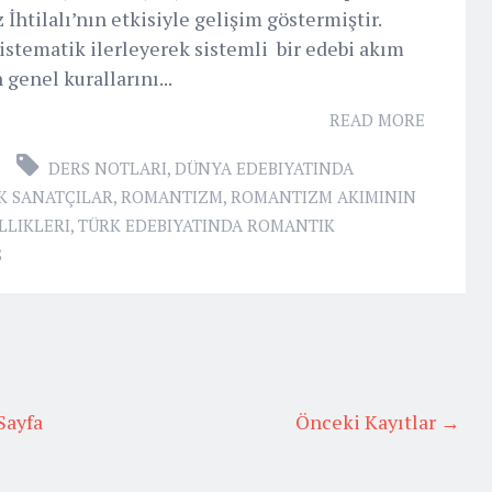
htilalı’nın etkisiyle gelişim göstermiştir.
sistematik ilerleyerek sistemli bir edebi akım
genel kurallarını...
READ MORE
DERS NOTLARI
,
DÜNYA EDEBIYATINDA
K SANATÇILAR
,
ROMANTIZM
,
ROMANTIZM AKIMININ
LLIKLERI
,
TÜRK EDEBIYATINDA ROMANTIK
S
Sayfa
Önceki Kayıtlar →