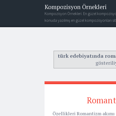
Kompozisyon Örnekleri
Kompozisyon Örnekleri. En güzel kompozisyo
konuda yazılmış en güzel kompozisyonları site
türk edebiyatında rom
gösterili
Romant
Özellikleri Romantizm akımı A