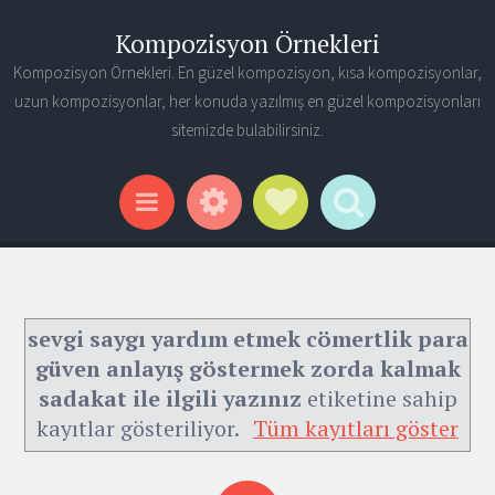
Kompozisyon Örnekleri
Kompozisyon Örnekleri. En güzel kompozisyon, kısa kompozisyonlar,
uzun kompozisyonlar, her konuda yazılmış en güzel kompozisyonları
sitemizde bulabilirsiniz.
Widgets
Social Links
Search
Menu
sevgi saygı yardım etmek cömertlik para
güven anlayış göstermek zorda kalmak
sadakat ile ilgili yazınız
etiketine sahip
kayıtlar gösteriliyor.
Tüm kayıtları göster