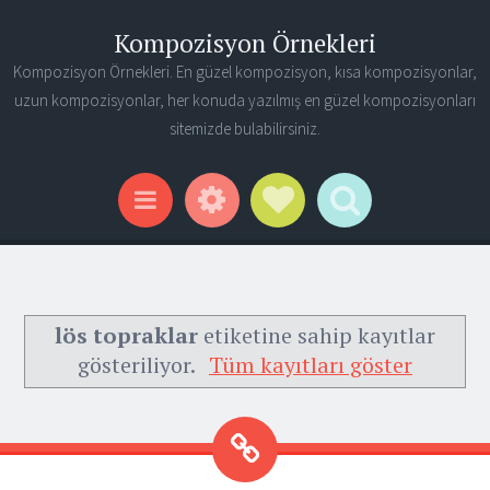
Kompozisyon Örnekleri
Kompozisyon Örnekleri. En güzel kompozisyon, kısa kompozisyonlar,
uzun kompozisyonlar, her konuda yazılmış en güzel kompozisyonları
sitemizde bulabilirsiniz.
Widgets
Social Links
Search
Menu
lös topraklar
etiketine sahip kayıtlar
gösteriliyor.
Tüm kayıtları göster