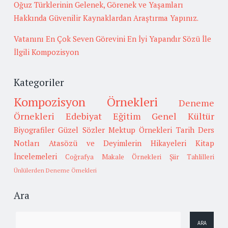
Oğuz Türklerinin Gelenek, Görenek ve Yaşamları
Hakkında Güvenilir Kaynaklardan Araştırma Yapınız.
Vatanını En Çok Seven Görevini En İyi Yapandır Sözü İle
İlgili Kompozisyon
Kategoriler
Kompozisyon Örnekleri
Deneme
Örnekleri
Edebiyat
Eğitim
Genel Kültür
Biyografiler
Güzel Sözler
Mektup Örnekleri
Tarih
Ders
Notları
Atasözü ve Deyimlerin Hikayeleri
Kitap
İncelemeleri
Coğrafya
Makale Örnekleri
Şiir Tahlilleri
Ünlülerden Deneme Örnekleri
Ara