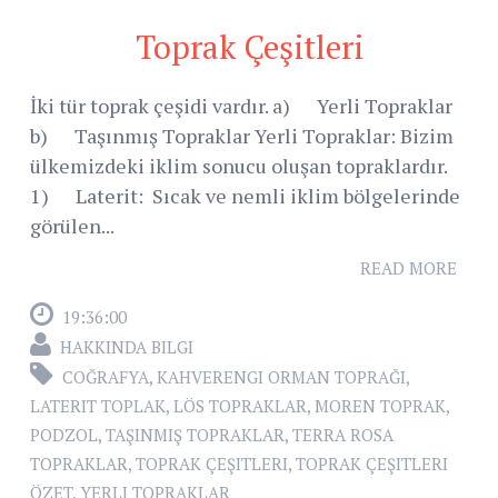
Toprak Çeşitleri
İki tür toprak çeşidi vardır. a) Yerli Topraklar
b) Taşınmış Topraklar Yerli Topraklar: Bizim
ülkemizdeki iklim sonucu oluşan topraklardır.
1) Laterit: Sıcak ve nemli iklim bölgelerinde
görülen...
READ MORE
19:36:00
HAKKINDA BILGI
COĞRAFYA
,
KAHVERENGI ORMAN TOPRAĞI
,
LATERIT TOPLAK
,
LÖS TOPRAKLAR
,
MOREN TOPRAK
,
PODZOL
,
TAŞINMIŞ TOPRAKLAR
,
TERRA ROSA
TOPRAKLAR
,
TOPRAK ÇEŞITLERI
,
TOPRAK ÇEŞITLERI
ÖZET
,
YERLI TOPRAKLAR