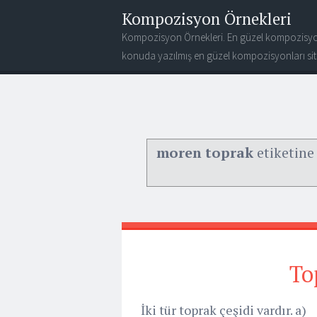
Kompozisyon Örnekleri
Kompozisyon Örnekleri. En güzel kompozisyo
konuda yazılmış en güzel kompozisyonları site
moren toprak
etiketine 
To
İki tür toprak çeşidi vardır. 