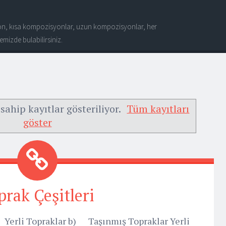
n, kısa kompozisyonlar, uzun kompozisyonlar, her
mizde bulabilirsiniz.
sahip kayıtlar gösteriliyor.
Tüm kayıtları
göster
prak Çeşitleri
a) Yerli Topraklar b) Taşınmış Topraklar Yerli