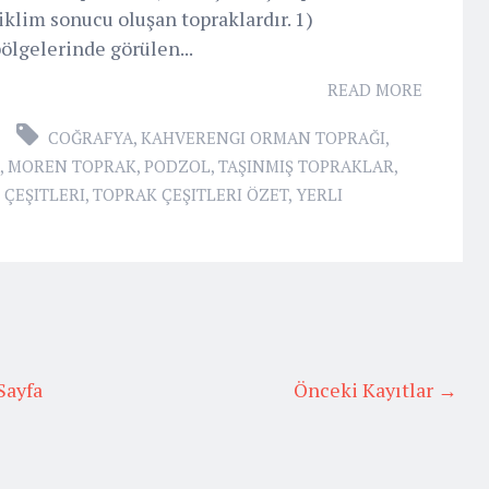
iklim sonucu oluşan topraklardır. 1)
bölgelerinde görülen...
READ MORE
COĞRAFYA
,
KAHVERENGI ORMAN TOPRAĞI
,
,
MOREN TOPRAK
,
PODZOL
,
TAŞINMIŞ TOPRAKLAR
,
 ÇEŞITLERI
,
TOPRAK ÇEŞITLERI ÖZET
,
YERLI
Sayfa
Önceki Kayıtlar →