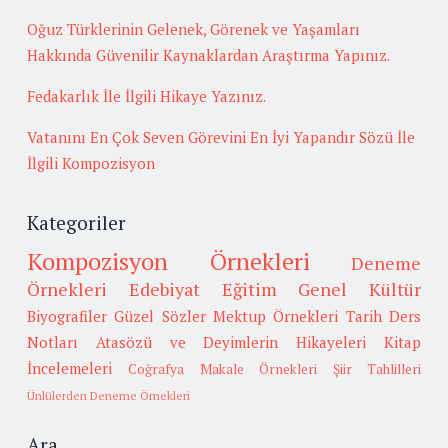
Oğuz Türklerinin Gelenek, Görenek ve Yaşamları
Hakkında Güvenilir Kaynaklardan Araştırma Yapınız.
Fedakarlık İle İlgili Hikaye Yazınız.
Vatanını En Çok Seven Görevini En İyi Yapandır Sözü İle
İlgili Kompozisyon
Kategoriler
Kompozisyon Örnekleri
Deneme
Örnekleri
Edebiyat
Eğitim
Genel Kültür
Biyografiler
Güzel Sözler
Mektup Örnekleri
Tarih
Ders
Notları
Atasözü ve Deyimlerin Hikayeleri
Kitap
İncelemeleri
Coğrafya
Makale Örnekleri
Şiir Tahlilleri
Ünlülerden Deneme Örnekleri
Ara