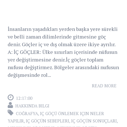
İnsanların yaşadıkları yerden başka yere sürekli
ve belli zaman dilimlerinde gitmesine göç
denir. Göçler iç ve dış olmak üzere ikiye ayrılır.
A: İÇ GÖÇLER: Ülke sınırları içerisinde nüfusun
yer değiştirmesine denir.İç göçler toplam
nufusu değiştirmez. Bölgeler arasındaki nufusun
değişmesinde rol...
READ MORE
12:17:00
HAKKINDA BILGI
COĞRAFYA
,
IÇ GÖÇÜ ÖNLEMEK IÇIN NELER
YAPILIR
,
IÇ GÖÇÜN SEBEPLERI
,
IÇ GÖÇÜN SONUÇLARI
,