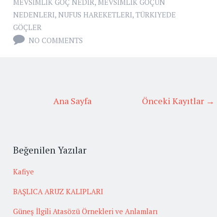
MEVSIMLIK GÖÇ NEDIR
,
MEVSIMLIK GÖÇÜN
NEDENLERI
,
NUFUS HAREKETLERI
,
TÜRKIYEDE
GÖÇLER
NO COMMENTS
Ana Sayfa
Önceki Kayıtlar →
Beğenilen Yazılar
Kafiye
BAŞLICA ARUZ KALIPLARI
Güneş İlgili Atasözü Örnekleri ve Anlamları