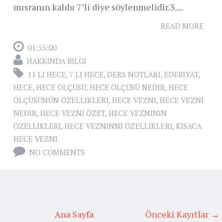
mısranın kalıbı 7’li diye söylenmelidir.3....
READ MORE
01:55:00
HAKKINDA BILGI
11 LI HECE
,
7 LI HECE
,
DERS NOTLARI
,
EDEBIYAT
,
HECE
,
HECE ÖLÇÜSÜ
,
HECE ÖLÇÜSÜ NEDIR
,
HECE
ÖLÇÜSÜNÜN ÖZELLIKLERI
,
HECE VEZNI
,
HECE VEZNI
NEDIR
,
HECE VEZNI ÖZET
,
HECE VEZNININ
ÖZELLIKLERI
,
HECE VEZNINNI ÖZELLIKLERI
,
KISACA
HECE VEZNI
NO COMMENTS
Ana Sayfa
Önceki Kayıtlar →