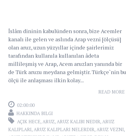
İslâm dininin kabulünden sonra, bize Acemler
kanalı ile gelen ve aslında Arap vezni [ölçüsü]
olan aruz, uzun yüzyıllar içinde şairlerimiz
tarafından kullanıla kullanılan âdeta
millileşmiş ve Arap, Acem aruzları yanında bir
de Türk aruzu meydana gelmiştir. Türkçe`nin bu
ölçü ile anlaşması ilkin kolay...
READ MORE
02:00:00
HAKKINDA BILGI
AÇIK HECE
,
ARUZ
,
ARUZ KALIBI NEDIR
,
ARUZ
KALIPLARI
,
ARUZ KALIPLARI NELERDIR
,
ARUZ VEZNI
,