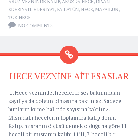
ARUZ VEZNINDE KALIP
,
ARUZDA HECE
,
DIVAN
EDEBIYATI
,
EDEBIYAT
,
FAILATÜN
,
HECE
,
MAFAILÜN
,
TOK HECE
NO COMMENTS
HECE VEZNİNE AİT ESASLAR
1. Hece vezninde, hecelerin ses bakımından
zayıf ya da dolgun olmasına bakılmaz. Sadece
bunların küme halinde sayısına bakılır.2.
Mısradaki hecelerin toplamına kalıp denir.
Kalıp, mısranın ölçüsü demek olduğuna göre 11
heceli bir mısranın kalıbı 11’li, 7 heceli bir