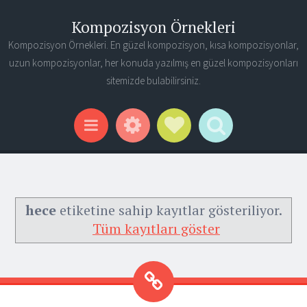
Kompozisyon Örnekleri
Kompozisyon Örnekleri. En güzel kompozisyon, kısa kompozisyonlar,
uzun kompozisyonlar, her konuda yazılmış en güzel kompozisyonları
sitemizde bulabilirsiniz.
Widgets
Social Links
Search
Menu
hece
etiketine sahip kayıtlar gösteriliyor.
Tüm kayıtları göster