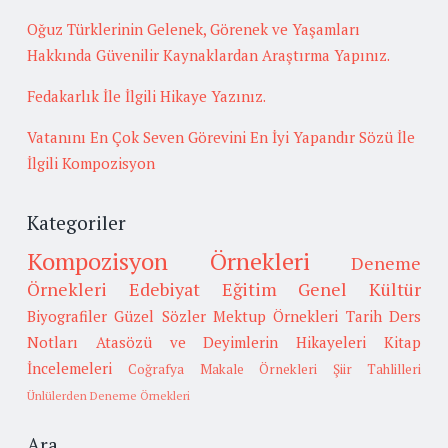
Oğuz Türklerinin Gelenek, Görenek ve Yaşamları
Hakkında Güvenilir Kaynaklardan Araştırma Yapınız.
Fedakarlık İle İlgili Hikaye Yazınız.
Vatanını En Çok Seven Görevini En İyi Yapandır Sözü İle
İlgili Kompozisyon
Kategoriler
Kompozisyon Örnekleri
Deneme
Örnekleri
Edebiyat
Eğitim
Genel Kültür
Biyografiler
Güzel Sözler
Mektup Örnekleri
Tarih
Ders
Notları
Atasözü ve Deyimlerin Hikayeleri
Kitap
İncelemeleri
Coğrafya
Makale Örnekleri
Şiir Tahlilleri
Ünlülerden Deneme Örnekleri
Ara