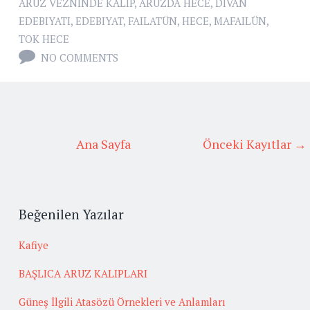
ARUZ VEZNINDE KALIP
,
ARUZDA HECE
,
DIVAN
EDEBIYATI
,
EDEBIYAT
,
FAILATÜN
,
HECE
,
MAFAILÜN
,
TOK HECE
NO COMMENTS
Ana Sayfa
Önceki Kayıtlar →
Beğenilen Yazılar
Kafiye
BAŞLICA ARUZ KALIPLARI
Güneş İlgili Atasözü Örnekleri ve Anlamları