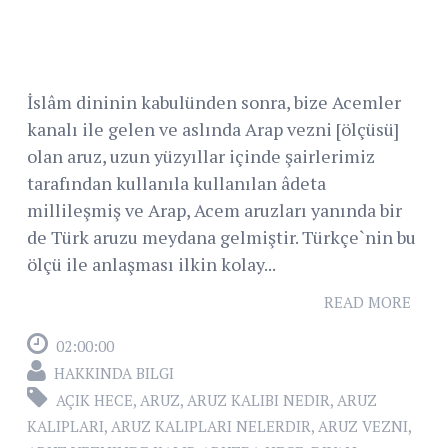
İslâm dininin kabulünden sonra, bize Acemler
kanalı ile gelen ve aslında Arap vezni [ölçüsü]
olan aruz, uzun yüzyıllar içinde şairlerimiz
tarafından kullanıla kullanılan âdeta
millileşmiş ve Arap, Acem aruzları yanında bir
de Türk aruzu meydana gelmiştir. Türkçe`nin bu
ölçü ile anlaşması ilkin kolay...
READ MORE
02:00:00
HAKKINDA BILGI
AÇIK HECE
,
ARUZ
,
ARUZ KALIBI NEDIR
,
ARUZ
KALIPLARI
,
ARUZ KALIPLARI NELERDIR
,
ARUZ VEZNI
,