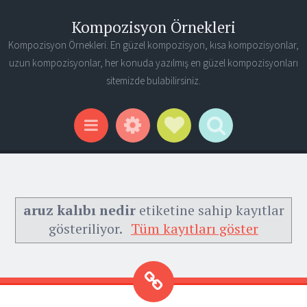
Kompozisyon Örnekleri
Kompozisyon Örnekleri. En güzel kompozisyon, kısa kompozisyonlar,
uzun kompozisyonlar, her konuda yazılmış en güzel kompozisyonları
sitemizde bulabilirsiniz.
Widgets
Social Links
Search
Menu
aruz kalıbı nedir
etiketine sahip kayıtlar
gösteriliyor.
Tüm kayıtları göster