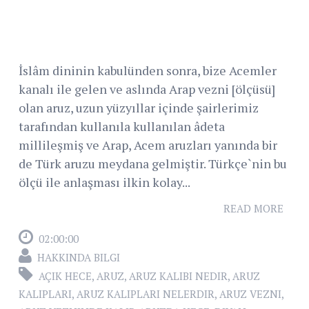
İslâm dininin kabulünden sonra, bize Acemler
kanalı ile gelen ve aslında Arap vezni [ölçüsü]
olan aruz, uzun yüzyıllar içinde şairlerimiz
tarafından kullanıla kullanılan âdeta
millileşmiş ve Arap, Acem aruzları yanında bir
de Türk aruzu meydana gelmiştir. Türkçe`nin bu
ölçü ile anlaşması ilkin kolay...
READ MORE
02:00:00
HAKKINDA BILGI
AÇIK HECE
,
ARUZ
,
ARUZ KALIBI NEDIR
,
ARUZ
KALIPLARI
,
ARUZ KALIPLARI NELERDIR
,
ARUZ VEZNI
,