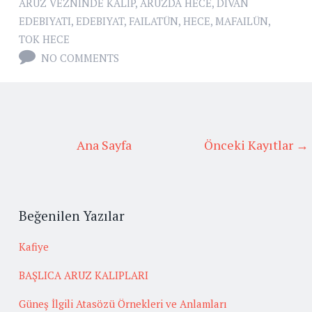
ARUZ VEZNINDE KALIP
,
ARUZDA HECE
,
DIVAN
EDEBIYATI
,
EDEBIYAT
,
FAILATÜN
,
HECE
,
MAFAILÜN
,
TOK HECE
NO COMMENTS
Ana Sayfa
Önceki Kayıtlar →
Beğenilen Yazılar
Kafiye
BAŞLICA ARUZ KALIPLARI
Güneş İlgili Atasözü Örnekleri ve Anlamları