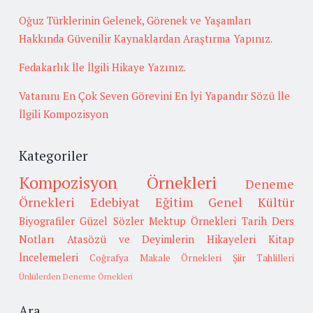
Oğuz Türklerinin Gelenek, Görenek ve Yaşamları
Hakkında Güvenilir Kaynaklardan Araştırma Yapınız.
Fedakarlık İle İlgili Hikaye Yazınız.
Vatanını En Çok Seven Görevini En İyi Yapandır Sözü İle
İlgili Kompozisyon
Kategoriler
Kompozisyon Örnekleri
Deneme
Örnekleri
Edebiyat
Eğitim
Genel Kültür
Biyografiler
Güzel Sözler
Mektup Örnekleri
Tarih
Ders
Notları
Atasözü ve Deyimlerin Hikayeleri
Kitap
İncelemeleri
Coğrafya
Makale Örnekleri
Şiir Tahlilleri
Ünlülerden Deneme Örnekleri
Ara