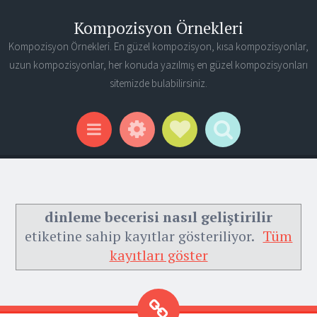
Kompozisyon Örnekleri
Kompozisyon Örnekleri. En güzel kompozisyon, kısa kompozisyonlar,
uzun kompozisyonlar, her konuda yazılmış en güzel kompozisyonları
sitemizde bulabilirsiniz.
Widgets
Social Links
Search
Menu
dinleme becerisi nasıl geliştirilir
etiketine sahip kayıtlar gösteriliyor.
Tüm
kayıtları göster