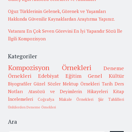
Oğuz Türklerinin Gelenek, Görenek ve Yaşamları
Hakkında Güvenilir Kaynaklardan Araştırma Yapınız.
Vatanını En Çok Seven Görevini En İyi Yapandır Sözü İle
İlgili Kompozisyon
Kategoriler
Kompozisyon Örnekleri
Deneme
Örnekleri
Edebiyat
Eğitim
Genel Kültür
Biyografiler
Güzel Sözler
Mektup Örnekleri
Tarih
Ders
Notları
Atasözü ve Deyimlerin Hikayeleri
Kitap
İncelemeleri
Coğrafya
Makale Örnekleri
Şiir Tahlilleri
Ünlülerden Deneme Örnekleri
Ara