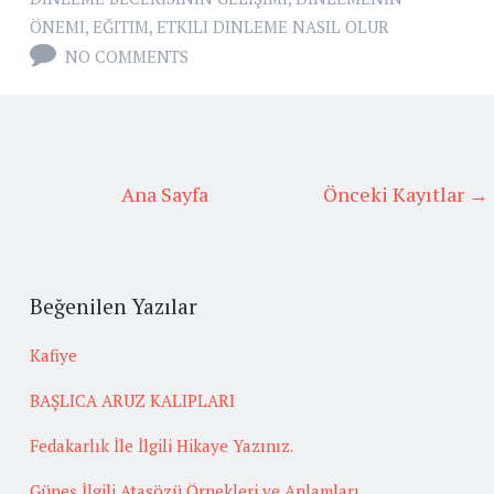
ÖNEMI
,
EĞITIM
,
ETKILI DINLEME NASIL OLUR
NO COMMENTS
Ana Sayfa
Önceki Kayıtlar →
Beğenilen Yazılar
Kafiye
BAŞLICA ARUZ KALIPLARI
Fedakarlık İle İlgili Hikaye Yazınız.
Güneş İlgili Atasözü Örnekleri ve Anlamları