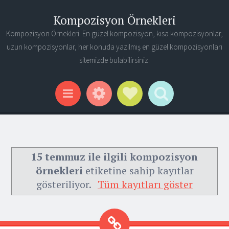
Kompozisyon Örnekleri
Kompozisyon Örnekleri. En güzel kompozisyon, kısa kompozisyonlar,
uzun kompozisyonlar, her konuda yazılmış en güzel kompozisyonları
sitemizde bulabilirsiniz.
Widgets
Social Links
Search
Menu
15 temmuz ile ilgili kompozisyon
örnekleri
etiketine sahip kayıtlar
gösteriliyor.
Tüm kayıtları göster