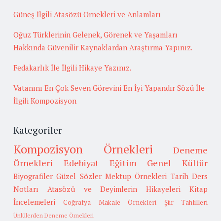
Güneş İlgili Atasözü Örnekleri ve Anlamları
Oğuz Türklerinin Gelenek, Görenek ve Yaşamları
Hakkında Güvenilir Kaynaklardan Araştırma Yapınız.
Fedakarlık İle İlgili Hikaye Yazınız.
Vatanını En Çok Seven Görevini En İyi Yapandır Sözü İle
İlgili Kompozisyon
Kategoriler
Kompozisyon Örnekleri
Deneme
Örnekleri
Edebiyat
Eğitim
Genel Kültür
Biyografiler
Güzel Sözler
Mektup Örnekleri
Tarih
Ders
Notları
Atasözü ve Deyimlerin Hikayeleri
Kitap
İncelemeleri
Coğrafya
Makale Örnekleri
Şiir Tahlilleri
Ünlülerden Deneme Örnekleri