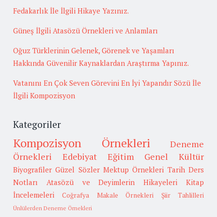
Fedakarlık İle İlgili Hikaye Yazınız.
Güneş İlgili Atasözü Örnekleri ve Anlamları
Oğuz Türklerinin Gelenek, Görenek ve Yaşamları
Hakkında Güvenilir Kaynaklardan Araştırma Yapınız.
Vatanını En Çok Seven Görevini En İyi Yapandır Sözü İle
İlgili Kompozisyon
Kategoriler
Kompozisyon Örnekleri
Deneme
Örnekleri
Edebiyat
Eğitim
Genel Kültür
Biyografiler
Güzel Sözler
Mektup Örnekleri
Tarih
Ders
Notları
Atasözü ve Deyimlerin Hikayeleri
Kitap
İncelemeleri
Coğrafya
Makale Örnekleri
Şiir Tahlilleri
Ünlülerden Deneme Örnekleri