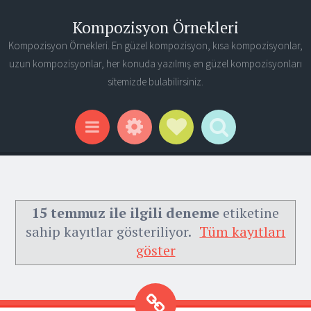
Kompozisyon Örnekleri
Kompozisyon Örnekleri. En güzel kompozisyon, kısa kompozisyonlar,
uzun kompozisyonlar, her konuda yazılmış en güzel kompozisyonları
sitemizde bulabilirsiniz.
Widgets
Social Links
Search
Menu
15 temmuz ile ilgili deneme
etiketine
sahip kayıtlar gösteriliyor.
Tüm kayıtları
göster